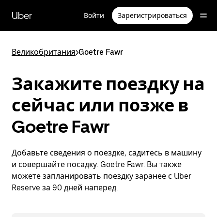
Пропустить
и
Uber
Войти
Зарегистрироваться
перейти
к
основному
содержимому
Великобритания
>
Goetre Fawr
Закажите поездку на
сейчас или позже в
Goetre Fawr
Добавьте сведения о поездке, садитесь в машину
и совершайте посадку. Goetre Fawr. Вы также
можете запланировать поездку заранее с Uber
Reserve за 90 дней наперед.