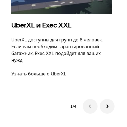
UberXL и Exec XXL
Гр
UberXL доступны для групп до 6 человек.
Когд
Если вам необходим гарантированный
семь
багажник, Exec XXL подойдет для ваших
выбр
нужд.
назн
Узнать больше о UberXL
Узна
1/4