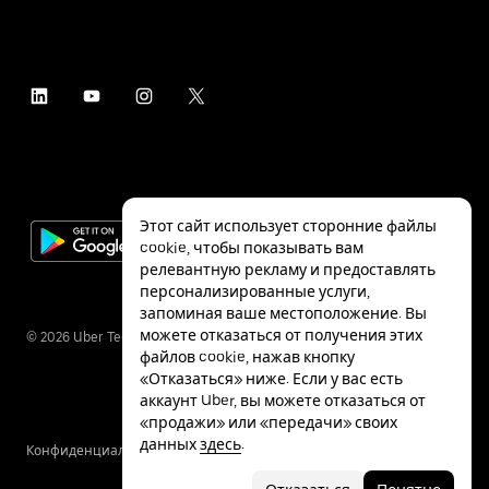
Этот сайт использует сторонние файлы
cookie, чтобы показывать вам
релевантную рекламу и предоставлять
персонализированные услуги,
запоминая ваше местоположение. Вы
можете отказаться от получения этих
©
2026
Uber Technologies Inc.
файлов cookie, нажав кнопку
«Отказаться» ниже. Если у вас есть
аккаунт Uber, вы можете отказаться от
«продажи» или «передачи» своих
данных
здесь
.
Конфиденциальность
Специальные
Условия
возможности