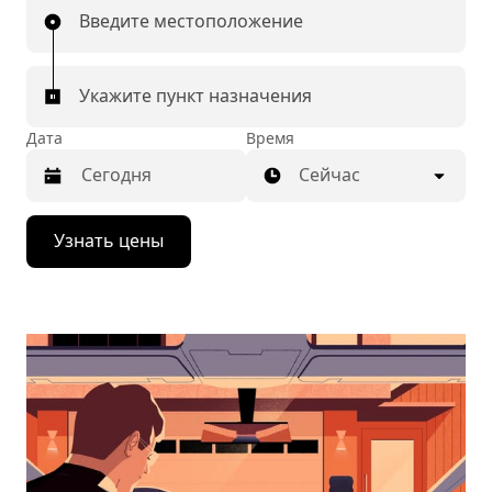
Введите местоположение
Укажите пункт назначения
Дата
Время
Сейчас
Нажмите
Узнать цены
стрелку
вниз,
чтобы
перейти
к
календарю
и
выбрать
дату.
Чтобы
закрыть
календарь,
нажмите