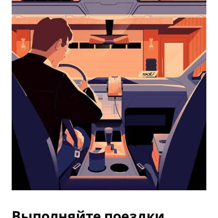
календарю
и
выбрать
дату.
Чтобы
закрыть
календарь,
нажмите
Esc.
Выполняйте поездки,