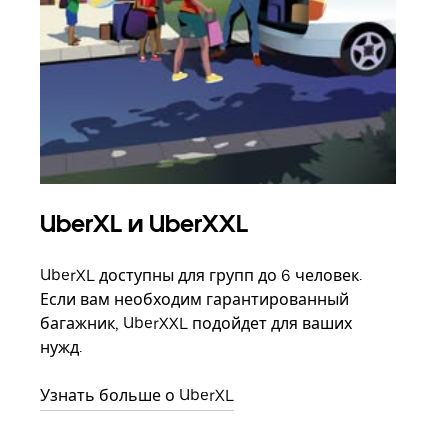
UberXL и UberXXL
Гр
UberXL доступны для групп до 6 человек.
Когд
Если вам необходим гарантированный
семь
багажник, UberXXL подойдет для ваших
выбр
нужд.
назн
Узнать больше о UberXL
Узна