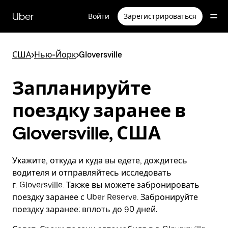
Пропустить
и
Uber
Войти
Зарегистрироваться
перейти
к
основному
содержимому
США
>
Нью-Йорк
>
Gloversville
Запланируйте
поездку заранее в
Gloversville, США
Укажите, откуда и куда вы едете, дождитесь
водителя и отправляйтесь исследовать
г. Gloversville. Также вы можете забронировать
поездку заранее с Uber Reserve. Забронируйте
поездку заранее: вплоть до 90 дней.