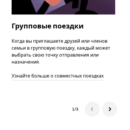
Групповые поездки
За
ав
Когда вы приглашаете друзей или членов
семьи в групповую поездку, каждый может
Если
выбрать свою точку отправления или
акка
назначения.
тре
нача
Узнайте больше о совместных поездках
сле
1/3