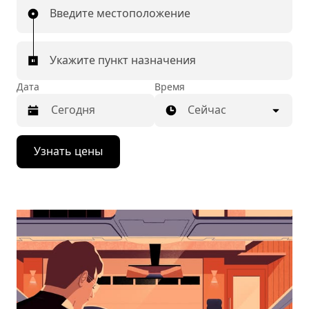
Введите местоположение
Укажите пункт назначения
Дата
Время
Сейчас
Нажмите
Узнать цены
стрелку
вниз,
чтобы
перейти
к
календарю
и
выбрать
дату.
Чтобы
закрыть
календарь,
нажмите