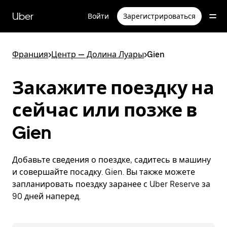
Пропустить
и
Uber
Войти
Зарегистрироваться
перейти
к
основному
содержимому
Франция
>
Центр — Долина Луары
>
Gien
Закажите поездку на
сейчас или позже в
Gien
Добавьте сведения о поездке, садитесь в машину
и совершайте посадку. Gien. Вы также можете
запланировать поездку заранее с Uber Reserve за
90 дней наперед.