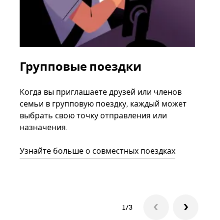
Групповые поездки
За
ав
Когда вы приглашаете друзей или членов
семьи в групповую поездку, каждый может
Если
выбрать свою точку отправления или
акка
назначения.
тре
нача
Узнайте больше о совместных поездках
сле
1/3