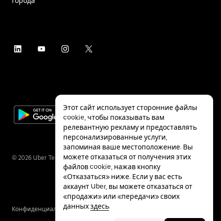
Города
Этот сайт использует сторонние файлы
cookie, чтобы показывать вам
релевантную рекламу и предоставлять
персонализированные услуги,
запоминая ваше местоположение. Вы
можете отказаться от получения этих
©
2026
Uber Technologies Inc.
файлов cookie, нажав кнопку
«Отказаться» ниже. Если у вас есть
аккаунт Uber, вы можете отказаться от
«продажи» или «передачи» своих
данных
здесь
.
Конфиденциальность
Специальные
Условия
возможности