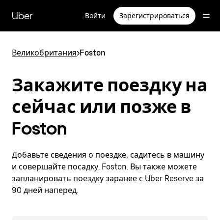
Пропустить
и
Uber
Войти
Зарегистрироваться
перейти
к
основному
содержимому
Великобритания
>
Foston
Закажите поездку на
сейчас или позже в
Foston
Добавьте сведения о поездке, садитесь в машину
и совершайте посадку. Foston. Вы также можете
запланировать поездку заранее с Uber Reserve за
90 дней наперед.