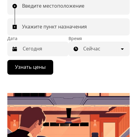
Введите местоположение
Укажите пункт назначения
Дата
Время
Сейчас
Нажмите
Узнать цены
стрелку
вниз,
чтобы
перейти
к
календарю
и
выбрать
дату.
Чтобы
закрыть
календарь,
нажмите