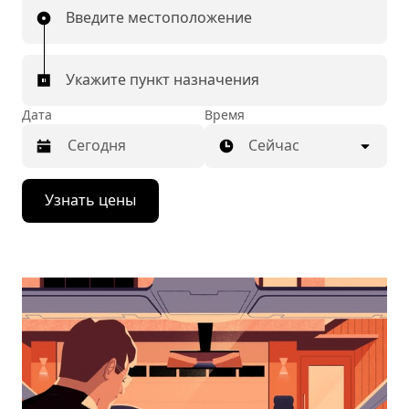
Введите местоположение
Укажите пункт назначения
Дата
Время
Сейчас
Нажмите
Узнать цены
стрелку
вниз,
чтобы
перейти
к
календарю
и
выбрать
дату.
Чтобы
закрыть
календарь,
нажмите