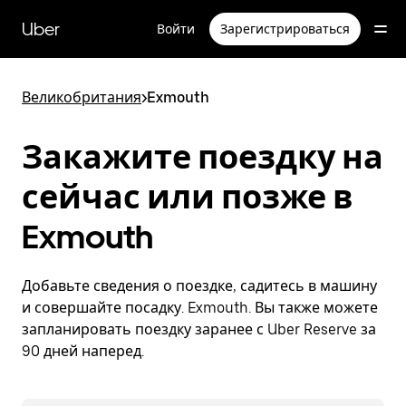
Пропустить
и
Uber
Войти
Зарегистрироваться
перейти
к
основному
содержимому
Великобритания
>
Exmouth
Закажите поездку на
сейчас или позже в
Exmouth
Добавьте сведения о поездке, садитесь в машину
и совершайте посадку. Exmouth. Вы также можете
запланировать поездку заранее с Uber Reserve за
90 дней наперед.