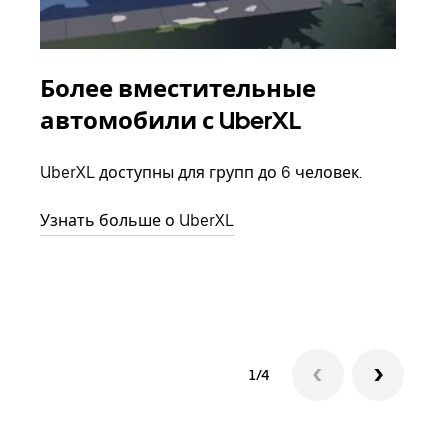
Более вместительные
Гр
автомобили с UberXL
Когд
семь
UberXL доступны для групп до 6 человек.
выбр
назн
Узнать больше о UberXL
Узна
1/4