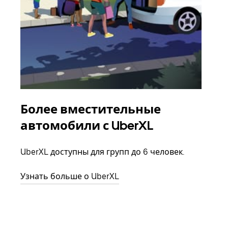
Более вместительные
Гр
автомобили с UberXL
Когд
семь
UberXL доступны для групп до 6 человек.
выбр
назн
Узнать больше о UberXL
Узна