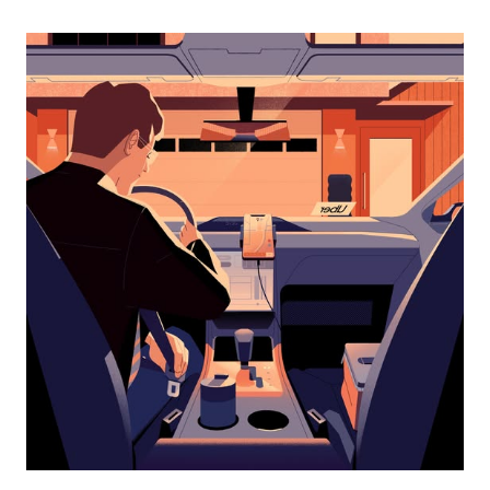
перейти
к
календарю
и
выбрать
дату.
Чтобы
закрыть
календарь,
нажмите
Esc.