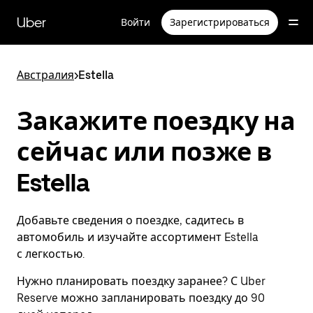
Пропустить
и
Uber
Войти
Зарегистрироваться
перейти
к
основному
содержимому
Австралия
>
Estella
Закажите поездку на
сейчас или позже в
Estella
Добавьте сведения о поездке, садитесь в
автомобиль и изучайте ассортимент Estella
с легкостью.
Нужно планировать поездку заранее? С Uber
Reserve можно запланировать поездку до 90