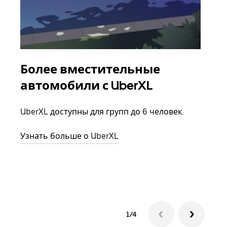
Более вместительные
Гр
автомобили с UberXL
Когд
семь
UberXL доступны для групп до 6 человек.
выбр
назн
Узнать больше о UberXL
Узна
1/4