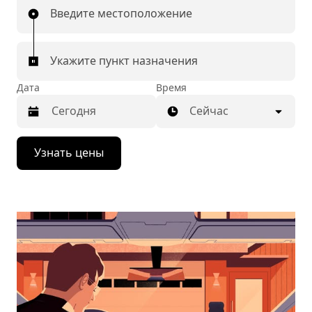
Введите местоположение
Укажите пункт назначения
Дата
Время
Сейчас
Нажмите
Узнать цены
стрелку
вниз,
чтобы
перейти
к
календарю
и
выбрать
дату.
Чтобы
закрыть
календарь,
нажмите