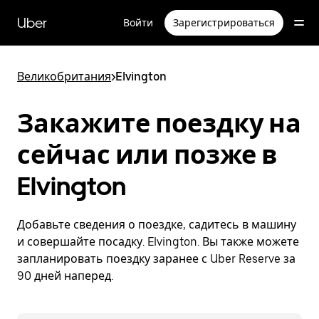
Пропустить
и
Uber
Войти
Зарегистрироваться
перейти
к
основному
содержимому
Великобритания
>
Elvington
Закажите поездку на
сейчас или позже в
Elvington
Добавьте сведения о поездке, садитесь в машину
и совершайте посадку. Elvington. Вы также можете
запланировать поездку заранее с Uber Reserve за
90 дней наперед.