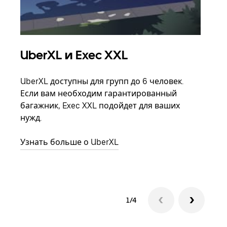
UberXL и Exec XXL
Гр
UberXL доступны для групп до 6 человек.
Когд
Если вам необходим гарантированный
семь
багажник, Exec XXL подойдет для ваших
выбр
нужд.
назн
Узнать больше о UberXL
Узна
1/4