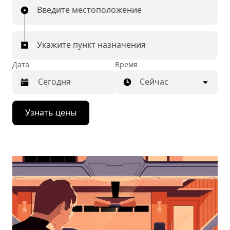
Введите местоположение
Укажите пункт назначения
Дата
Время
Сейчас
Нажмите
Узнать цены
стрелку
вниз,
чтобы
перейти
к
календарю
и
выбрать
дату.
Чтобы
закрыть
календарь,
нажмите