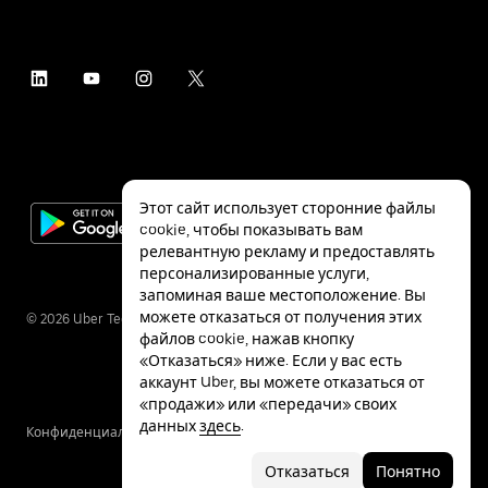
Этот сайт использует сторонние файлы
cookie, чтобы показывать вам
релевантную рекламу и предоставлять
персонализированные услуги,
запоминая ваше местоположение. Вы
можете отказаться от получения этих
©
2026
Uber Technologies Inc.
файлов cookie, нажав кнопку
«Отказаться» ниже. Если у вас есть
аккаунт Uber, вы можете отказаться от
«продажи» или «передачи» своих
данных
здесь
.
Конфиденциальность
Специальные
Условия
возможности
Отказаться
Понятно