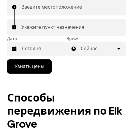
Введите местоположение
Укажите пункт назначения
Дата
Время
Сейчас
Нажмите
Узнать цены
стрелку
вниз,
чтобы
перейти
к
Способы
календарю
и
выбрать
передвижения по Elk
дату.
Чтобы
Grove
закрыть
календарь,
нажмите