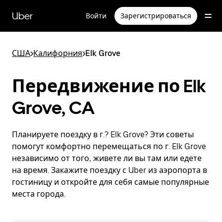
Пропустить
и
Uber
Войти
Зарегистрироваться
перейти
к
основному
содержимому
США
>
Калифорния
>
Elk Grove
Передвижение по Elk
Grove, CA
Планируете поездку в г.? Elk Grove? Эти советы
помогут комфортно перемещаться по г. Elk Grove
независимо от того, живете ли вы там или едете
на время. Закажите поездку с Uber из аэропорта в
гостиницу и откройте для себя самые популярные
места города.