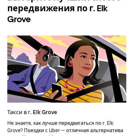
передвижения по г. Elk
Grove
Такси в г. Elk Grove
Э
Не знаете, как лучше передвигаться по г. Elk
Э
Grove? Поездки с Uber — отличная альтернатива
д