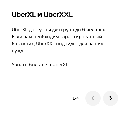
UberXL и UberXXL
Гр
UberXL доступны для групп до 6 человек.
Когд
Если вам необходим гарантированный
семь
багажник, UberXXL подойдет для ваших
выбр
нужд.
назн
Узнать больше о UberXL
Узна
1/4