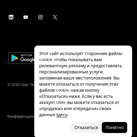
Этот сайт использует сторонние файлы
cookie, чтобы показывать вам
релевантную рекламу и предоставлять
персонализированные услуги,
запоминая ваше местоположение. Вы
можете отказаться от получения этих
©
2026
Uber Technologies Inc.
файлов cookie, нажав кнопку
«Отказаться» ниже. Если у вас есть
аккаунт Uber, вы можете отказаться от
«продажи» или «передачи» своих
данных
здесь
.
Конфиденциальность
Специальные
Условия
возможности
Отказаться
Понятно