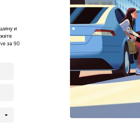
ашину и
ожете
ve за 90