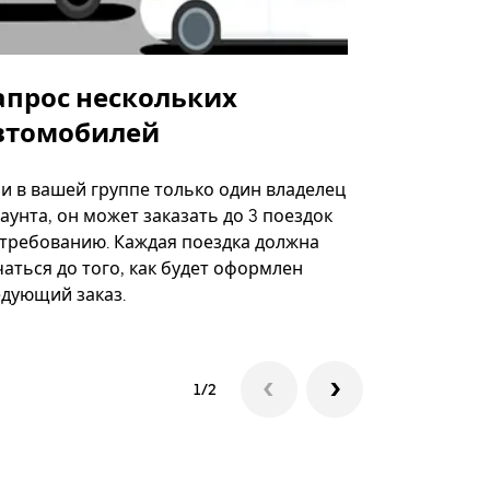
апрос нескольких
Uber Shu
втомобилей
Вариант по
некоторых 
ли в вашей группе только один владелец
определённ
аунта, он может заказать до 3 поездок
мероприяти
 требованию. Каждая поездка должна
аться до того, как будет оформлен
Посмотреть
едующий заказ.
1/2