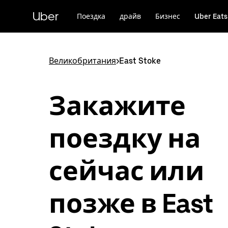
Пропустить
и
Uber
Поездка
драйв
Бизнес
Uber Eats
перейти
к
основному
содержимому
Великобритания
>
East Stoke
Закажите
поездку на
сейчас или
позже в East