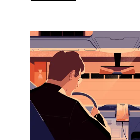
вниз,
чтобы
перейти
к
календарю
и
выбрать
дату.
Чтобы
закрыть
календарь,
нажмите
Esc.