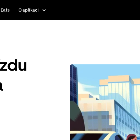
 Eats
O aplikaci
ízdu
a