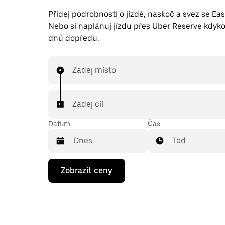
Přidej podrobnosti o jízdě, naskoč a svez se Eas
Nebo si naplánuj jízdu přes Uber Reserve kdyko
dnů dopředu.
Zadej místo
Zadej cíl
Datum
Čas
Teď
Stisknutím
Zobrazit ceny
klávesy
se
šipkou
dolů
otevřeš
kalendář