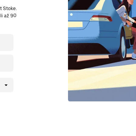
t Stoke.
li až 90