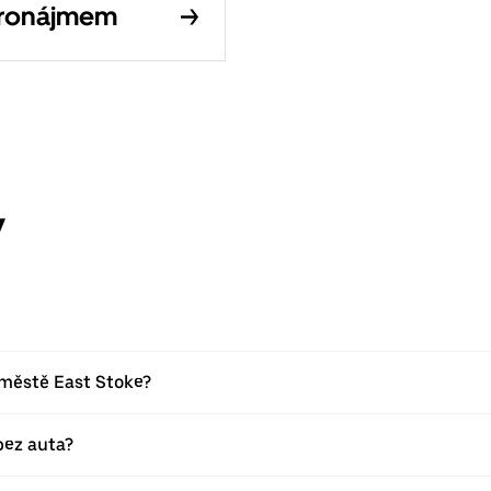
pronájmem
y
 městě East Stoke?
bez auta?