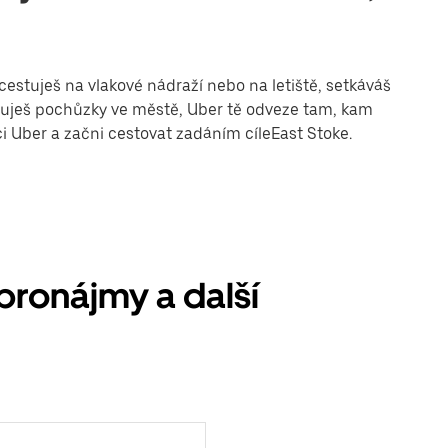
cestuješ na vlakové nádraží nebo na letiště, setkáváš
řizuješ pochůzky ve městě, Uber tě odveze tam, kam
ci Uber a začni cestovat zadáním cíleEast Stoke.
pronájmy a další