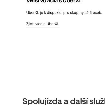
Větší vozidla s UberXL
UberXL je k dispozici pro skupiny až 6 osob.
Zjisti více o UberXL
Spolujízda a další slu