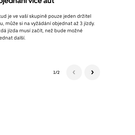
jednání více aut
Uber Shu
ud je ve vaší skupině pouze jeden držitel
Možnost shut
u, může si na vyžádání objednat až 3 jízdy.
trasy na leti
dá jízda musí začít, než bude možné
ednat další.
Zobrazit do
1/2