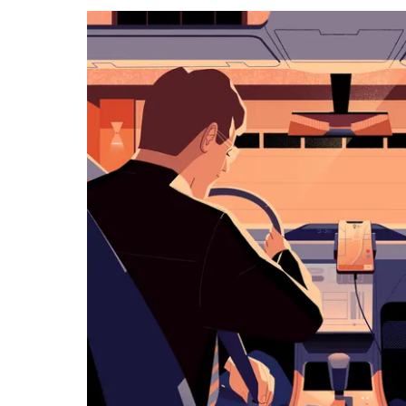
a můžeš
vybrat
datum.
Stisknutím
klávesy
Esc
zavřeš
kalendář.