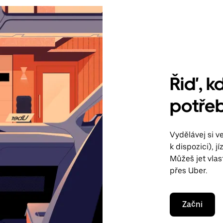
Řiď, kd
potřeb
Vydělávej si 
k dispozici), 
Můžeš jet vla
přes Uber.
Začni