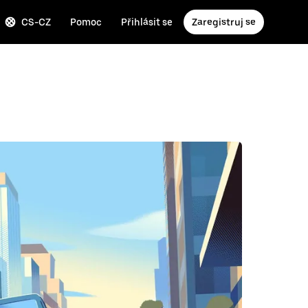
CS-CZ
Pomoc
Přihlásit se
Zaregistruj se