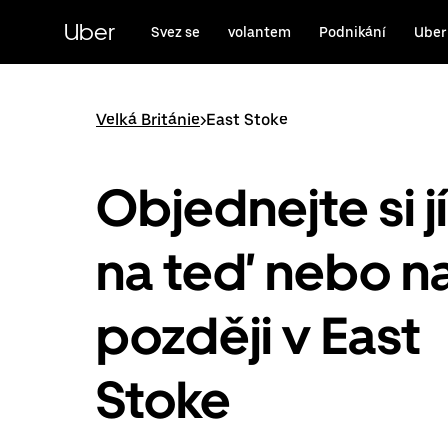
Přeskočit
na
Uber
Svez se
volantem
Podnikání
Uber
hlavní
obsah
Velká Británie
>
East Stoke
Objednejte si j
na teď nebo n
později v East
Stoke