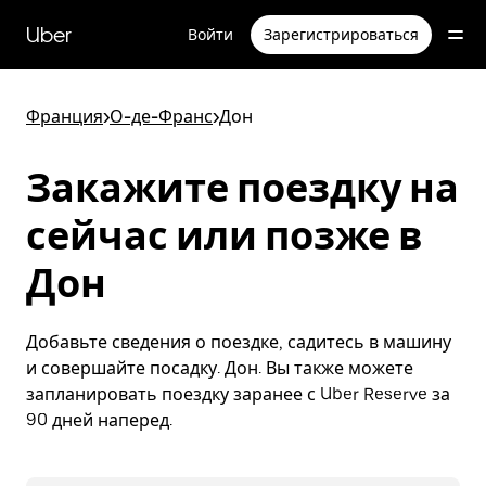
Пропустить
и
Uber
Войти
Зарегистрироваться
перейти
к
основному
содержимому
Франция
>
О-де-Франс
>
Дон
Закажите поездку на
сейчас или позже в
Дон
Добавьте сведения о поездке, садитесь в машину
и совершайте посадку. Дон. Вы также можете
запланировать поездку заранее с Uber Reserve за
90 дней наперед.