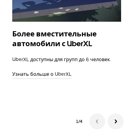
Более вместительные
Гр
автомобили с UberXL
Когд
семь
UberXL доступны для групп до 6 человек.
выбр
назн
Узнать больше о UberXL
Узна
1/4