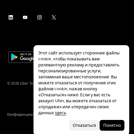
Этот сайт использует сторонние файлы
cookie, чтобы показывать вам
релевантную рекламу и предоставлять
персонализированные услуги,
запоминая ваше местоположение. Вы
можете отказаться от получения этих
©
2026
Uber Technologies Inc.
файлов cookie, нажав кнопку
«Отказаться» ниже. Если у вас есть
аккаунт Uber, вы можете отказаться от
«продажи» или «передачи» своих
данных
здесь
.
Конфиденциальность
Специальные
Условия
возможности
Отказаться
Понятно