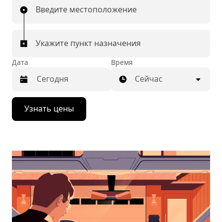
Введите местоположение
Укажите пункт назначения
Дата
Время
Сейчас
Нажмите
Узнать цены
стрелку
вниз,
чтобы
перейти
к
календарю
и
выбрать
дату.
Чтобы
закрыть
календарь,
нажмите