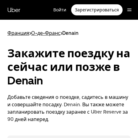
Пропустить
и
Uber
Войти
Зарегистрироваться
перейти
к
основному
содержимому
Франция
>
О-де-Франс
>
Denain
Закажите поездку на
сейчас или позже в
Denain
Добавьте сведения о поездке, садитесь в машину
и совершайте посадку. Denain. Вы также можете
запланировать поездку заранее с Uber Reserve за
90 дней наперед.