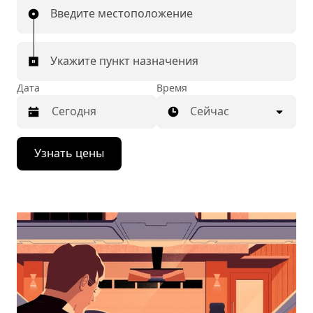
Введите местоположение
Укажите пункт назначения
Дата
Время
Сейчас
Нажмите
Узнать цены
стрелку
вниз,
чтобы
перейти
к
календарю
и
выбрать
дату.
Чтобы
закрыть
календарь,
нажмите