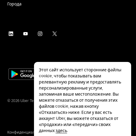
Города
Этот сайт использует сторонние файлы
cookie, чтобы показывать вам
релевантную рекламу и предоставлять
персонализированные услуги,
запоминая ваше местоположение. Вы
можете отказаться от получения этих
©
2026
Uber Technologies Inc.
файлов cookie, нажав кнопку
«Отказаться» ниже. Если у вас есть
аккаунт Uber, вы можете отказаться от
«продажи» или «передачи» своих
данных
здесь
.
Конфиденциальность
Специальные
Условия