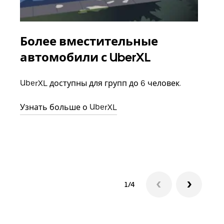
Более вместительные
Гр
автомобили с UberXL
Когд
семь
UberXL доступны для групп до 6 человек.
выбр
назн
Узнать больше о UberXL
Узна
1/4