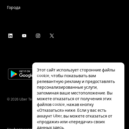
Города
Этот сайт использует сторонние файлы
cookie, чтобы показывать вам
релевантную рекламу и предоставлять
персонализированные услуги,
запоминая ваше местоположение. Вы
можете отказаться от получения этих
©
2026
Uber Technologies Inc.
файлов cookie, нажав кнопку
«Отказаться» ниже. Если у вас есть
аккаунт Uber, вы можете отказаться от
«продажи» или «передачи» своих
данных
здесь
.