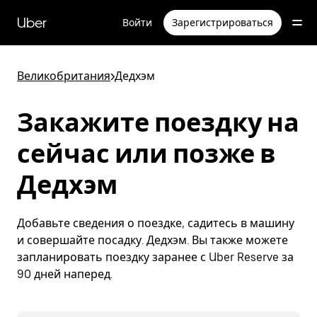
Пропустить
и
Uber
Войти
Зарегистрироваться
перейти
к
основному
содержимому
Великобритания
>
Дедхэм
Закажите поездку на
сейчас или позже в
Дедхэм
Добавьте сведения о поездке, садитесь в машину
и совершайте посадку. Дедхэм. Вы также можете
запланировать поездку заранее с Uber Reserve за
90 дней наперед.