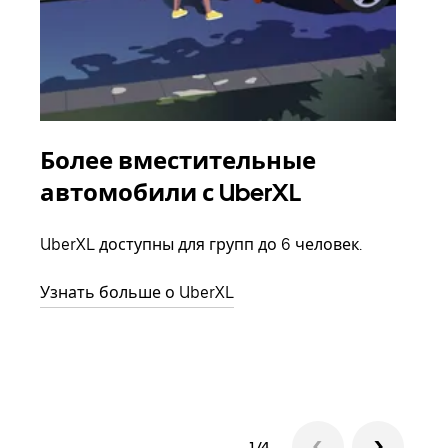
Более вместительные
Гр
автомобили с UberXL
Когд
семь
UberXL доступны для групп до 6 человек.
выбр
назн
Узнать больше о UberXL
Узна
1/4