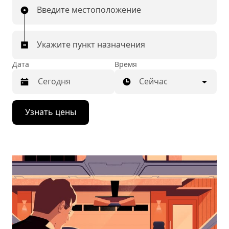
Введите местоположение
Укажите пункт назначения
Дата
Время
Сейчас
Нажмите
Узнать цены
стрелку
вниз,
чтобы
перейти
к
календарю
и
выбрать
дату.
Чтобы
закрыть
календарь,
нажмите