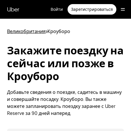
Пропустить
и
Uber
Войти
Зарегистрироваться
перейти
к
основному
содержимому
Великобритания
>
Кроуборо
Закажите поездку на
сейчас или позже в
Кроуборо
Добавьте сведения о поездке, садитесь в машину
и совершайте посадку. Кроуборо. Вы также
можете запланировать поездку заранее с Uber
Reserve за 90 дней наперед.