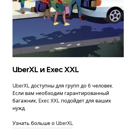
UberXL и Exec XXL
Гр
UberXL доступны для групп до 6 человек.
Когд
Если вам необходим гарантированный
семь
багажник, Exec XXL подойдет для ваших
выбр
нужд.
назн
Узнать больше о UberXL
Узна