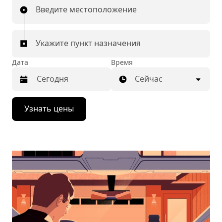
Введите местоположение
Укажите пункт назначения
Дата
Время
Сейчас
Нажмите
Узнать цены
стрелку
вниз,
чтобы
перейти
к
календарю
и
выбрать
дату.
Чтобы
закрыть
календарь,
нажмите