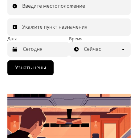
Введите местоположение
Укажите пункт назначения
Дата
Время
Сейчас
Нажмите
Узнать цены
стрелку
вниз,
чтобы
перейти
к
календарю
и
выбрать
дату.
Чтобы
закрыть
календарь,
нажмите