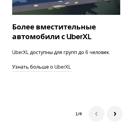
Более вместительные
Гр
автомобили с UberXL
Когд
семь
UberXL доступны для групп до 6 человек.
выбр
назн
Узнать больше о UberXL
Узна
1/4