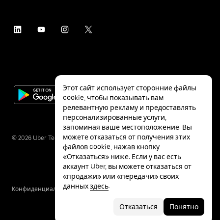
Этот сайт использует сторонние файлы
cookie, чтобы показывать вам
релевантную рекламу и предоставлять
персонализированные услуги,
запоминая ваше местоположение. Вы
можете отказаться от получения этих
©
2026
Uber Technologies Inc.
файлов cookie, нажав кнопку
«Отказаться» ниже. Если у вас есть
аккаунт Uber, вы можете отказаться от
«продажи» или «передачи» своих
данных
здесь
.
Конфиденциальность
Специальные
Условия
возможности
Отказаться
Понятно