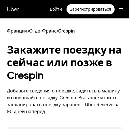
Пропустить
и
Uber
Войти
Зарегистрироваться
перейти
к
основному
содержимому
Франция
>
О-де-Франс
>
Crespin
Закажите поездку на
сейчас или позже в
Crespin
Добавьте сведения о поездке, садитесь в машину
и совершайте посадку. Crespin. Вы также можете
запланировать поездку заранее с Uber Reserve за
90 дней наперед.