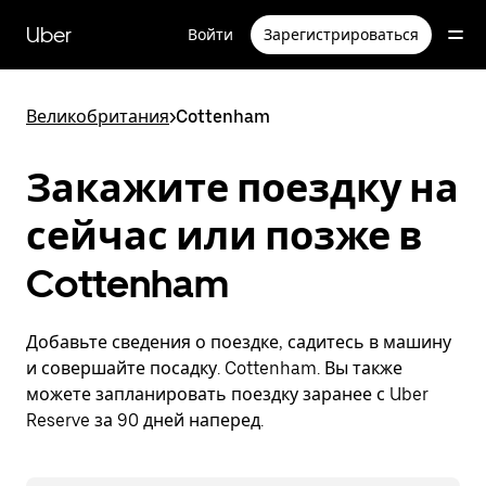
Пропустить
и
Uber
Войти
Зарегистрироваться
перейти
к
основному
содержимому
Великобритания
>
Cottenham
Закажите поездку на
сейчас или позже в
Cottenham
Добавьте сведения о поездке, садитесь в машину
и совершайте посадку. Cottenham. Вы также
можете запланировать поездку заранее с Uber
Reserve за 90 дней наперед.