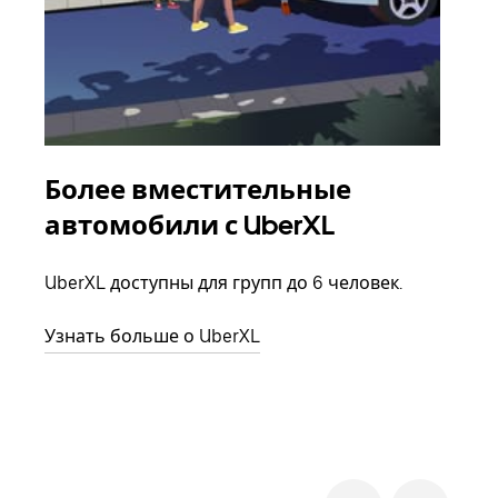
Более вместительные
Гр
автомобили с UberXL
Когд
семь
UberXL доступны для групп до 6 человек.
выбр
назн
Узнать больше о UberXL
Узна