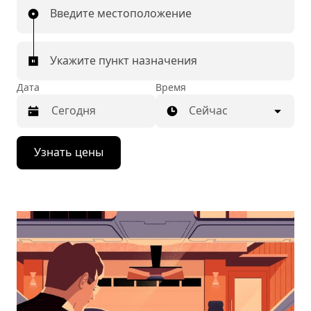
Введите местоположение
Укажите пункт назначения
Дата
Время
Сейчас
Нажмите
Узнать цены
стрелку
вниз,
чтобы
перейти
к
календарю
и
выбрать
дату.
Чтобы
закрыть
календарь,
нажмите