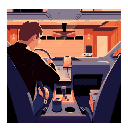
перейти
к
календарю
и
выбрать
дату.
Чтобы
закрыть
календарь,
нажмите
Esc.