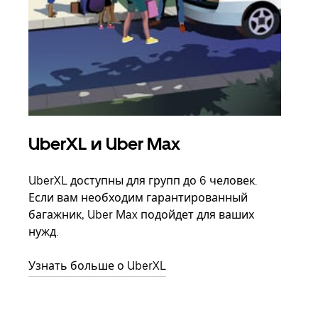
UberXL и Uber Max
Гр
UberXL доступны для групп до 6 человек.
Когд
Если вам необходим гарантированный
семь
багажник, Uber Max подойдет для ваших
выбр
нужд.
назн
Узнать больше о UberXL
Узна