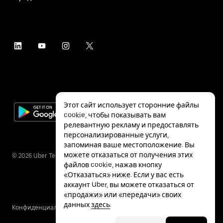
Этот сайт использует сторонние файлы
cookie, чтобы показывать вам
релевантную рекламу и предоставлять
персонализированные услуги,
запоминая ваше местоположение. Вы
можете отказаться от получения этих
©
2026
Uber Technologies Inc.
файлов cookie, нажав кнопку
«Отказаться» ниже. Если у вас есть
аккаунт Uber, вы можете отказаться от
«продажи» или «передачи» своих
данных
здесь
.
Конфиденциальность
Специальные
Условия
возможности