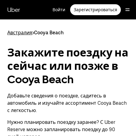
Пропустить
и
Uber
Войти
Зарегистрироваться
перейти
к
основному
содержимому
Австралия
>
Cooya Beach
Закажите поездку на
сейчас или позже в
Cooya Beach
Добавьте сведения о поездке, садитесь в
автомобиль и изучайте ассортимент Cooya Beach
с легкостью.
Нужно планировать поездку заранее? С Uber
Reserve можно запланировать поездку до 90