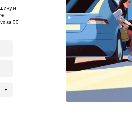
ашину и
те
ve за 90