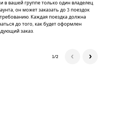
некоторых 
ли в вашей группе только один владелец
определённ
аунта, он может заказать до 3 поездок
мероприяти
 требованию. Каждая поездка должна
аться до того, как будет оформлен
Посмотреть
едующий заказ.
1/2