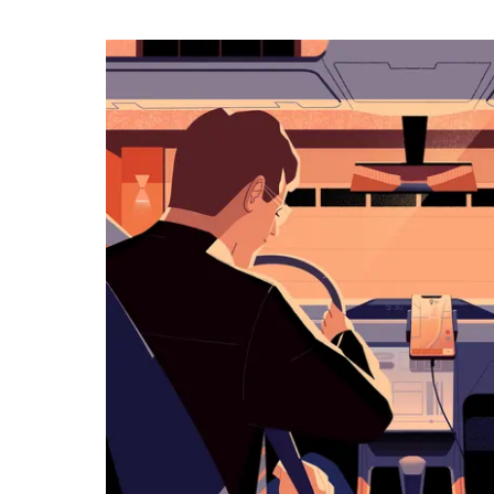
календарю
и
выбрать
дату.
Чтобы
закрыть
календарь,
нажмите
Esc.