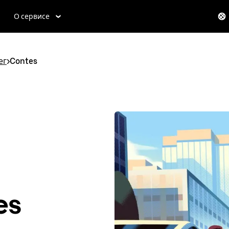
О сервисе
ег
>
Contes
es