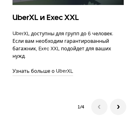
UberXL и Exec XXL
Гр
UberXL доступны для групп до 6 человек.
Когд
Если вам необходим гарантированный
семь
багажник, Exec XXL подойдет для ваших
выбр
нужд.
назн
Узнать больше о UberXL
Узна
1/4