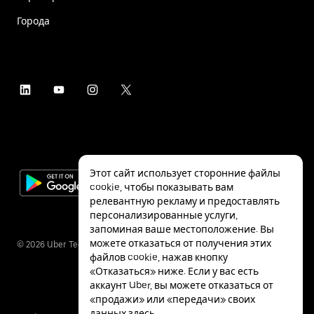
Города
Этот сайт использует сторонние файлы
cookie, чтобы показывать вам
релевантную рекламу и предоставлять
персонализированные услуги,
запоминая ваше местоположение. Вы
можете отказаться от получения этих
©
2026
Uber Technologies Inc.
файлов cookie, нажав кнопку
«Отказаться» ниже. Если у вас есть
аккаунт Uber, вы можете отказаться от
«продажи» или «передачи» своих
данных
здесь
.