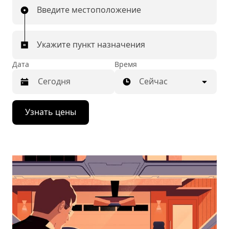
Введите местоположение
Укажите пункт назначения
Дата
Время
Сейчас
Нажмите
Узнать цены
стрелку
вниз,
чтобы
перейти
к
календарю
и
выбрать
дату.
Чтобы
закрыть
календарь,
нажмите