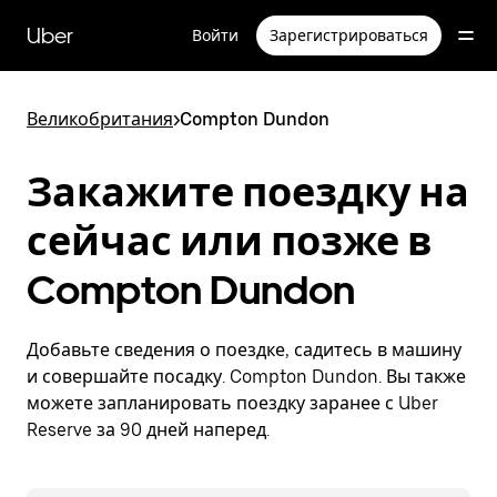
Пропустить
и
Uber
Войти
Зарегистрироваться
перейти
к
основному
содержимому
Великобритания
>
Compton Dundon
Закажите поездку на
сейчас или позже в
Compton Dundon
Добавьте сведения о поездке, садитесь в машину
и совершайте посадку. Compton Dundon. Вы также
можете запланировать поездку заранее с Uber
Reserve за 90 дней наперед.