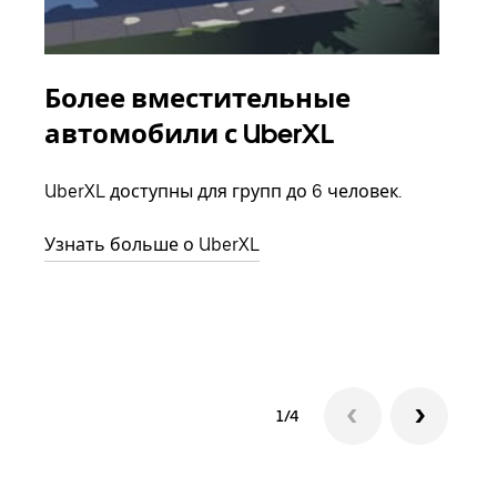
Более вместительные
Гр
автомобили с UberXL
Когд
семь
UberXL доступны для групп до 6 человек.
выбр
назн
Узнать больше о UberXL
Узна
1/4