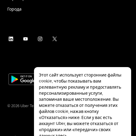
Города
Этот сайт использует сторонние файлы
cookie, чтобы показывать вам
релевантную рекламу и предоставлять
персонализированные услуги,
запоминая ваше местоположение. Вы
можете отказаться от получения этих
©
2026
Uber Technologies Inc.
файлов cookie, нажав кнопку
«Отказаться» ниже. Если у вас есть
аккаунт Uber, вы можете отказаться от
«продажи» или «передачи» своих
данных
здесь
.