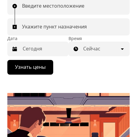
Введите местоположение
Укажите пункт назначения
Дата
Время
Сейчас
Нажмите
Узнать цены
стрелку
вниз,
чтобы
перейти
к
календарю
и
выбрать
дату.
Чтобы
закрыть
календарь,
нажмите