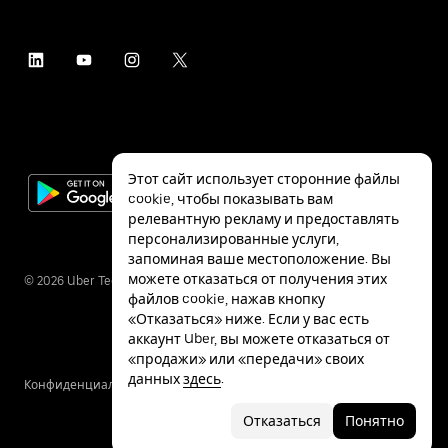
Этот сайт использует сторонние файлы
cookie, чтобы показывать вам
релевантную рекламу и предоставлять
персонализированные услуги,
запоминая ваше местоположение. Вы
можете отказаться от получения этих
©
2026
Uber Technologies Inc.
файлов cookie, нажав кнопку
«Отказаться» ниже. Если у вас есть
аккаунт Uber, вы можете отказаться от
«продажи» или «передачи» своих
данных
здесь
.
Конфиденциальность
Специальные
Условия
возможности
Отказаться
Понятно