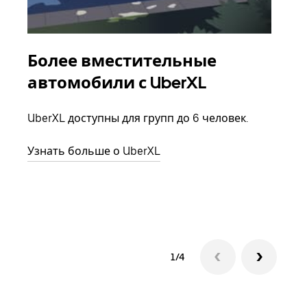
Более вместительные
Гр
автомобили с UberXL
Когд
семь
UberXL доступны для групп до 6 человек.
выбр
назн
Узнать больше о UberXL
Узна
1/4