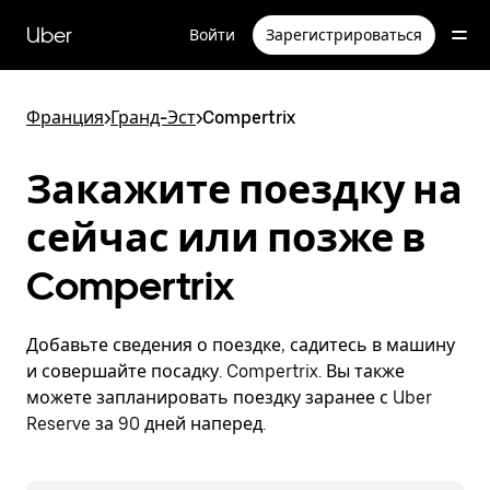
Пропустить
и
Uber
Войти
Зарегистрироваться
перейти
к
основному
содержимому
Франция
>
Гранд-Эст
>
Compertrix
Закажите поездку на
сейчас или позже в
Compertrix
Добавьте сведения о поездке, садитесь в машину
и совершайте посадку. Compertrix. Вы также
можете запланировать поездку заранее с Uber
Reserve за 90 дней наперед.