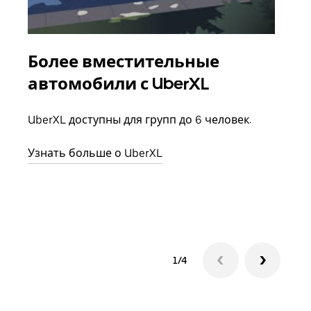
Более вместительные
Гр
автомобили с UberXL
Когд
семь
UberXL доступны для групп до 6 человек.
выбр
назн
Узнать больше о UberXL
Узна
1/4