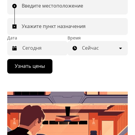
Введите местоположение
Укажите пункт назначения
Дата
Время
Сейчас
Нажмите
Узнать цены
стрелку
вниз,
чтобы
перейти
к
календарю
и
выбрать
дату.
Чтобы
закрыть
календарь,
нажмите