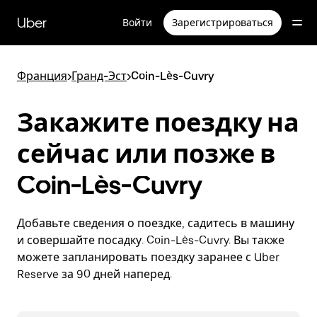
Пропустить
и
Uber
Войти
Зарегистрироваться
перейти
к
основному
содержимому
Франция
>
Гранд-Эст
>
Coin-Lès-Cuvry
Закажите поездку на
сейчас или позже в
Coin-Lès-Cuvry
Добавьте сведения о поездке, садитесь в машину
и совершайте посадку. Coin-Lès-Cuvry. Вы также
можете запланировать поездку заранее с Uber
Reserve за 90 дней наперед.