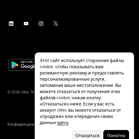
Этот сайт использует сторонние файлы
cookie, чтобы показывать вам
релевантную рекламу и предоставлять
персонализированные услуги,
запоминая ваше местоположение. Вы
можете отказаться от получения этих
©
2026
Uber Technologies Inc.
файлов cookie, нажав кнопку
«Отказаться» ниже. Если у вас есть
аккаунт Uber, вы можете отказаться от
«продажи» или «передачи» своих
данных
здесь
.
Конфиденциальность
Специальные
Условия
возможности
Отказаться
Понятно