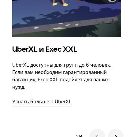
UberXL и Exec XXL
Гр
UberXL доступны для групп до 6 человек.
Когд
Если вам необходим гарантированный
семь
багажник, Exec XXL подойдет для ваших
выбр
нужд.
назн
Узнать больше о UberXL
Узна
1/4