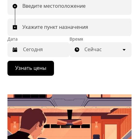
Введите местоположение
Укажите пункт назначения
Дата
Время
Сейчас
Нажмите
Узнать цены
стрелку
вниз,
чтобы
перейти
к
календарю
и
выбрать
дату.
Чтобы
закрыть
календарь,
нажмите