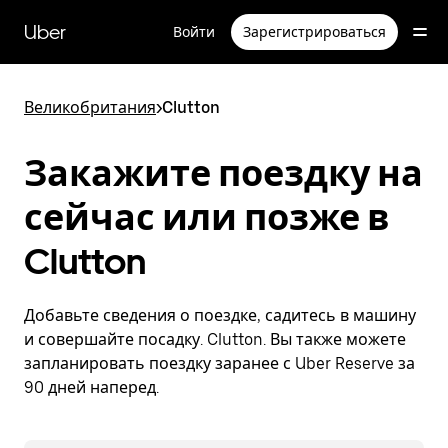
Пропустить
и
Uber
Войти
Зарегистрироваться
перейти
к
основному
содержимому
Великобритания
>
Clutton
Закажите поездку на
сейчас или позже в
Clutton
Добавьте сведения о поездке, садитесь в машину
и совершайте посадку. Clutton. Вы также можете
запланировать поездку заранее с Uber Reserve за
90 дней наперед.