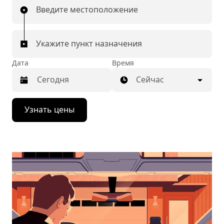
Введите местоположение
Укажите пункт назначения
Дата
Время
Сейчас
Нажмите
Узнать цены
стрелку
вниз,
чтобы
перейти
к
календарю
и
выбрать
дату.
Чтобы
закрыть
календарь,
нажмите