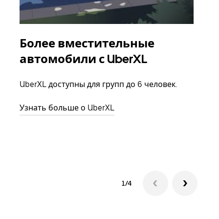
Более вместительные
Гр
автомобили с UberXL
Когд
семь
UberXL доступны для групп до 6 человек.
выбр
назн
Узнать больше о UberXL
Узна
1/4