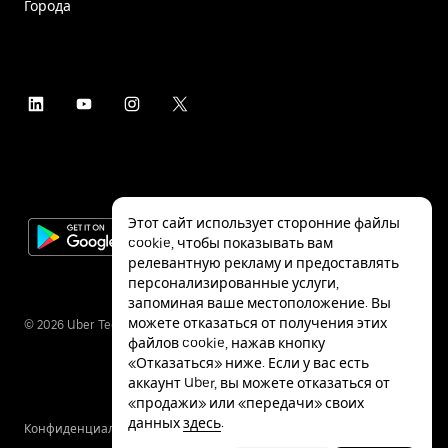
Города
Этот сайт использует сторонние файлы
cookie, чтобы показывать вам
релевантную рекламу и предоставлять
персонализированные услуги,
запоминая ваше местоположение. Вы
можете отказаться от получения этих
©
2026
Uber Technologies Inc.
файлов cookie, нажав кнопку
«Отказаться» ниже. Если у вас есть
аккаунт Uber, вы можете отказаться от
«продажи» или «передачи» своих
данных
здесь
.
Конфиденциальность
Специальные
Условия