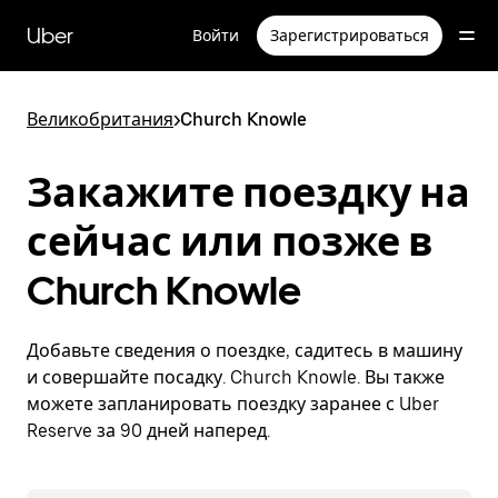
Пропустить
и
Uber
Войти
Зарегистрироваться
перейти
к
основному
содержимому
Великобритания
>
Church Knowle
Закажите поездку на
сейчас или позже в
Church Knowle
Добавьте сведения о поездке, садитесь в машину
и совершайте посадку. Church Knowle. Вы также
можете запланировать поездку заранее с Uber
Reserve за 90 дней наперед.