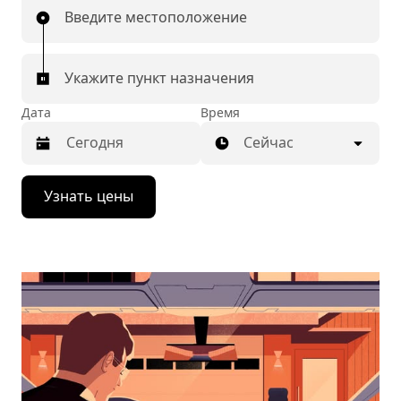
Введите местоположение
Укажите пункт назначения
Дата
Время
Сейчас
Нажмите
Узнать цены
стрелку
вниз,
чтобы
перейти
к
календарю
и
выбрать
дату.
Чтобы
закрыть
календарь,
нажмите