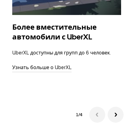
Более вместительные
Гр
автомобили с UberXL
Когд
семь
UberXL доступны для групп до 6 человек.
выбр
назн
Узнать больше о UberXL
Узна
1/4