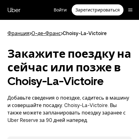
Пропустить
и
Uber
Войти
Зарегистрироваться
перейти
к
основному
содержимому
Франция
>
О-де-Франс
>
Choisy-La-Victoire
Закажите поездку на
сейчас или позже в
Choisy-La-Victoire
Добавьте сведения о поездке, садитесь в машину
и совершайте посадку. Choisy-La-Victoire. Вы
также можете запланировать поездку заранее с
Uber Reserve за 90 дней наперед.