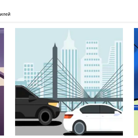
билей