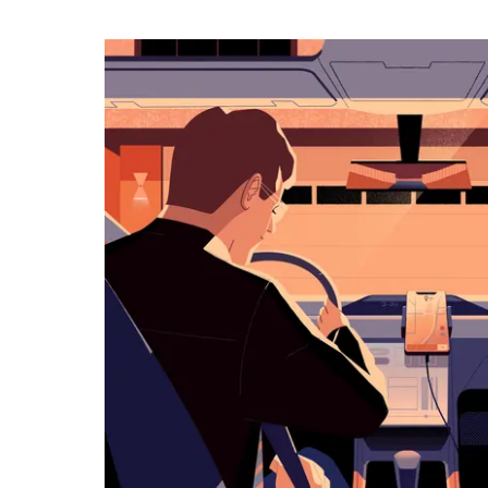
календарю
и
выбрать
дату.
Чтобы
закрыть
календарь,
нажмите
Esc.