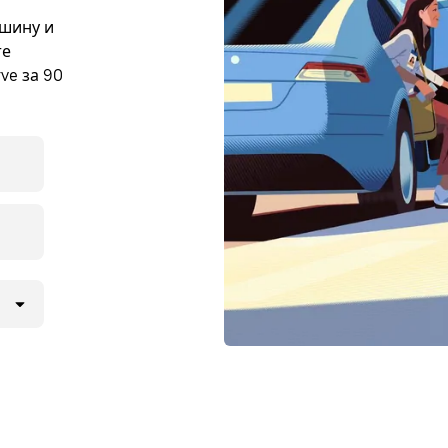
ашину и
те
ve за 90