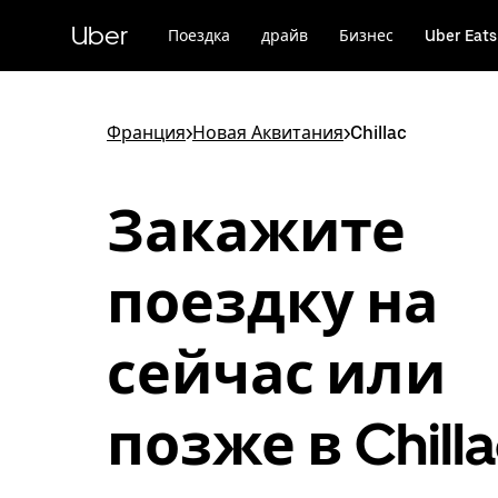
Пропустить
и
Uber
Поездка
драйв
Бизнес
Uber Eats
перейти
к
основному
содержимому
Франция
>
Новая Аквитания
>
Chillac
Закажите
поездку на
сейчас или
позже в Chilla