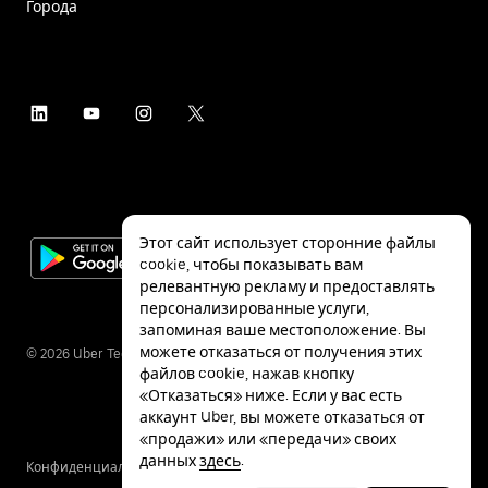
Города
Этот сайт использует сторонние файлы
cookie, чтобы показывать вам
релевантную рекламу и предоставлять
персонализированные услуги,
запоминая ваше местоположение. Вы
можете отказаться от получения этих
©
2026
Uber Technologies Inc.
файлов cookie, нажав кнопку
«Отказаться» ниже. Если у вас есть
аккаунт Uber, вы можете отказаться от
«продажи» или «передачи» своих
данных
здесь
.
Конфиденциальность
Специальные
Условия