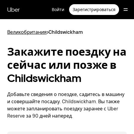
Пропустить
и
Uber
Войти
Зарегистрироваться
перейти
к
основному
содержимому
Великобритания
>
Childswickham
Закажите поездку на
сейчас или позже в
Childswickham
Добавьте сведения о поездке, садитесь в машину
и совершайте посадку. Childswickham. Вы также
можете запланировать поездку заранее с Uber
Reserve за 90 дней наперед.