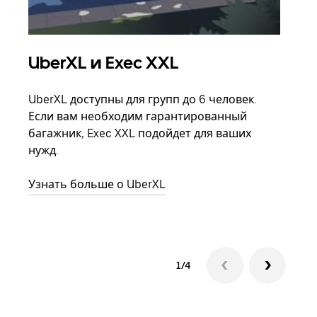
UberXL и Exec XXL
Гр
UberXL доступны для групп до 6 человек.
Когд
Если вам необходим гарантированный
семь
багажник, Exec XXL подойдет для ваших
выбр
нужд.
назн
Узнать больше о UberXL
Узна
1/4