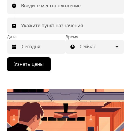
Введите местоположение
Укажите пункт назначения
Дата
Время
Сейчас
Нажмите
Узнать цены
стрелку
вниз,
чтобы
перейти
к
календарю
и
выбрать
дату.
Чтобы
закрыть
календарь,
нажмите