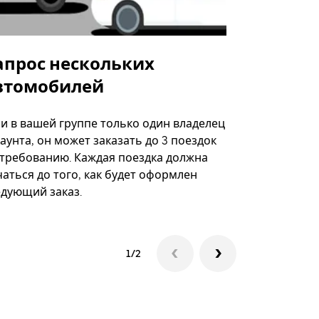
апрос нескольких
Uber Shu
втомобилей
Вариант по
некоторых 
ли в вашей группе только один владелец
определённ
аунта, он может заказать до 3 поездок
мероприяти
 требованию. Каждая поездка должна
аться до того, как будет оформлен
Посмотреть
едующий заказ.
1/2