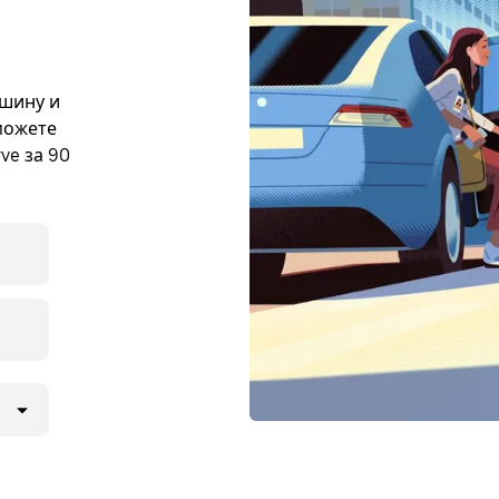
ашину и
можете
ve за 90