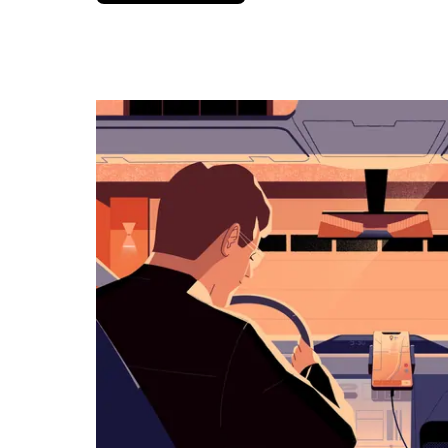
вниз,
чтобы
перейти
к
календарю
и
выбрать
дату.
Чтобы
закрыть
календарь,
нажмите
Esc.