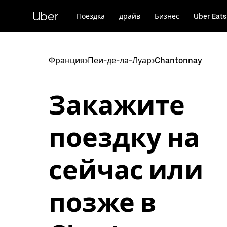
Пропустить
и
Uber
Поездка
драйв
Бизнес
Uber Eats
перейти
к
основному
содержимому
Франция
>
Пеи-де-ла-Луар
>
Chantonnay
Закажите
поездку на
сейчас или
позже в