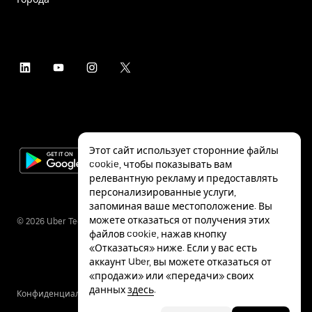
Этот сайт использует сторонние файлы
cookie, чтобы показывать вам
релевантную рекламу и предоставлять
персонализированные услуги,
запоминая ваше местоположение. Вы
можете отказаться от получения этих
©
2026
Uber Technologies Inc.
файлов cookie, нажав кнопку
«Отказаться» ниже. Если у вас есть
аккаунт Uber, вы можете отказаться от
«продажи» или «передачи» своих
данных
здесь
.
Конфиденциальность
Специальные
Условия
возможности