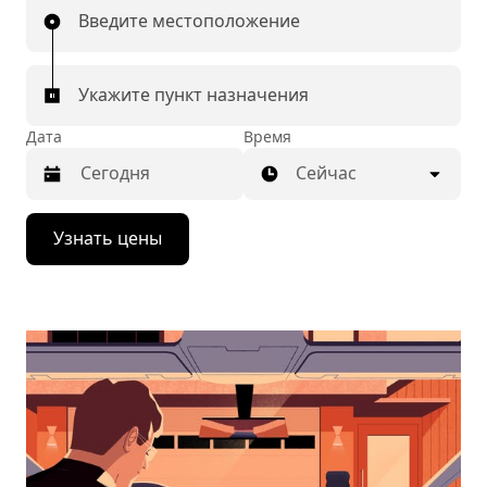
Введите местоположение
Укажите пункт назначения
Дата
Время
Сейчас
Нажмите
Узнать цены
стрелку
вниз,
чтобы
перейти
к
календарю
и
выбрать
дату.
Чтобы
закрыть
календарь,
нажмите