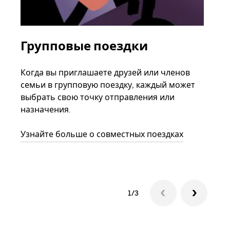
Групповые поездки
За
ав
Когда вы приглашаете друзей или членов
семьи в групповую поездку, каждый может
Если
выбрать свою точку отправления или
акка
назначения.
тре
нача
Узнайте больше о совместных поездках
сле
1/3