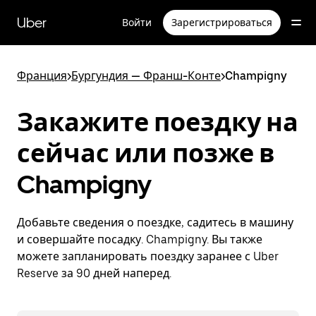
Пропустить
и
Uber
Войти
Зарегистрироваться
перейти
к
основному
содержимому
Франция
>
Бургундия — Франш-Конте
>
Champigny
Закажите поездку на
сейчас или позже в
Champigny
Добавьте сведения о поездке, садитесь в машину
и совершайте посадку. Champigny. Вы также
можете запланировать поездку заранее с Uber
Reserve за 90 дней наперед.