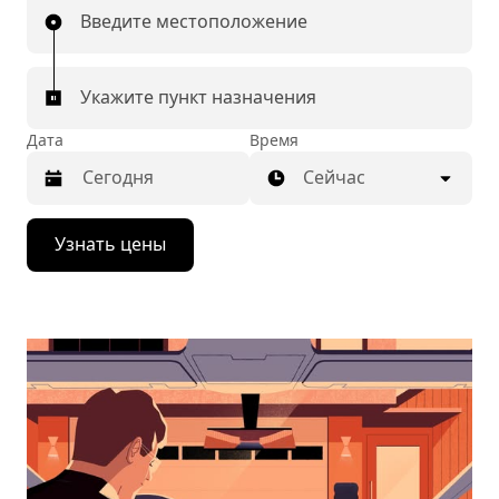
Введите местоположение
Укажите пункт назначения
Дата
Время
Сейчас
Нажмите
Узнать цены
стрелку
вниз,
чтобы
перейти
к
календарю
и
выбрать
дату.
Чтобы
закрыть
календарь,
нажмите