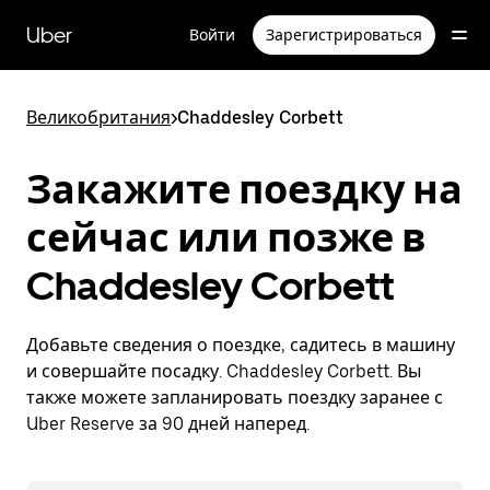
Пропустить
и
Uber
Войти
Зарегистрироваться
перейти
к
основному
содержимому
Великобритания
>
Chaddesley Corbett
Закажите поездку на
сейчас или позже в
Chaddesley Corbett
Добавьте сведения о поездке, садитесь в машину
и совершайте посадку. Chaddesley Corbett. Вы
также можете запланировать поездку заранее с
Uber Reserve за 90 дней наперед.