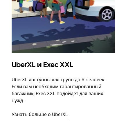
UberXL и Exec XXL
Гр
UberXL доступны для групп до 6 человек.
Когд
Если вам необходим гарантированный
семь
багажник, Exec XXL подойдет для ваших
выбр
нужд.
назн
Узнать больше о UberXL
Узна