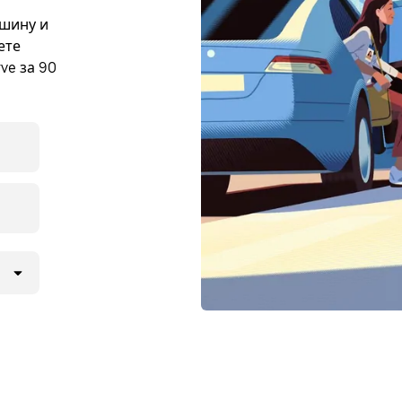
ашину и
ете
ve за 90