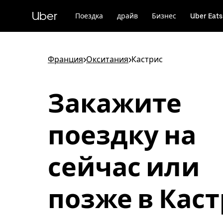
Пропустить
и
Uber
Поездка
драйв
Бизнес
Uber Eats
перейти
к
основному
содержимому
Франция
>
Окситания
>
Кастрис
Закажите
поездку на
сейчас или
позже в Кас