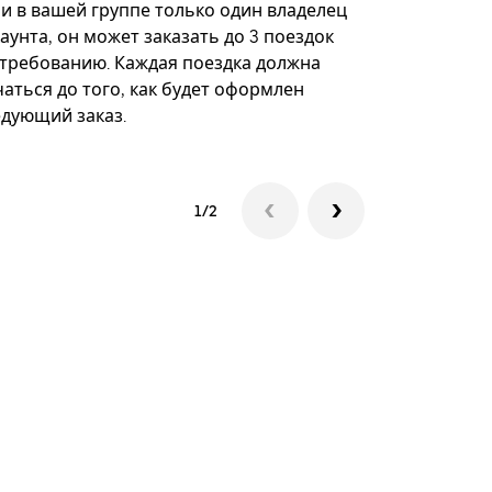
некоторых 
ли в вашей группе только один владелец
определённ
аунта, он может заказать до 3 поездок
мероприяти
 требованию. Каждая поездка должна
аться до того, как будет оформлен
Посмотреть
едующий заказ.
1/2