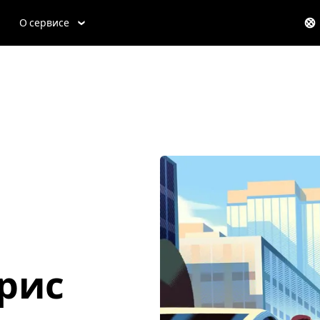
О сервисе
трис