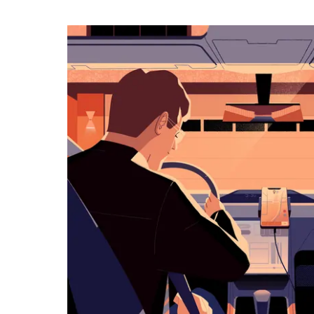
календарю
и
выбрать
дату.
Чтобы
закрыть
календарь,
нажмите
Esc.