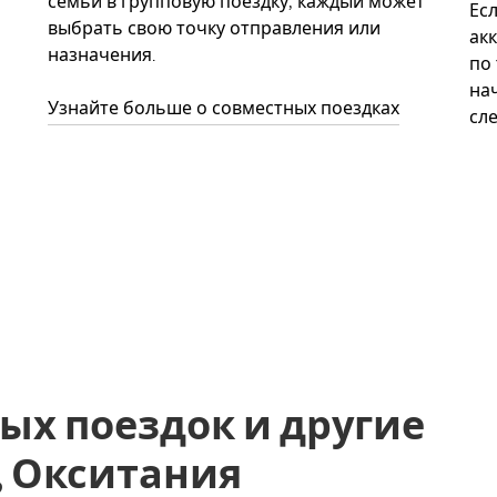
семьи в групповую поездку, каждый может
Ес
выбрать свою точку отправления или
акк
назначения.
по
нач
Узнайте больше о совместных поездках
сл
ых поездок и другие
с, Окситания