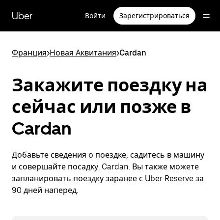
Пропустить
и
Uber
Войти
Зарегистрироваться
перейти
к
основному
содержимому
Франция
>
Новая Аквитания
>
Cardan
Закажите поездку на
сейчас или позже в
Cardan
Добавьте сведения о поездке, садитесь в машину
и совершайте посадку. Cardan. Вы также можете
запланировать поездку заранее с Uber Reserve за
90 дней наперед.