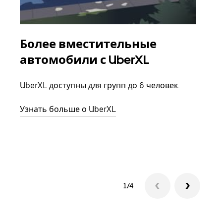
Более вместительные
Гр
автомобили с UberXL
Когд
семь
UberXL доступны для групп до 6 человек.
выбр
назн
Узнать больше о UberXL
Узна
1/4