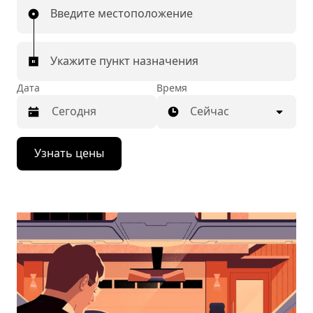
Введите местоположение
Укажите пункт назначения
Дата
Время
Сейчас
Нажмите
Узнать цены
стрелку
вниз,
чтобы
перейти
к
календарю
и
выбрать
дату.
Чтобы
закрыть
календарь,
нажмите