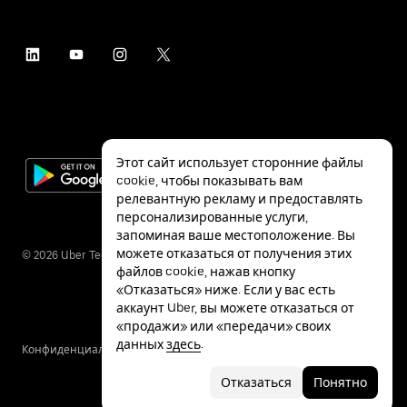
Этот сайт использует сторонние файлы
cookie, чтобы показывать вам
релевантную рекламу и предоставлять
персонализированные услуги,
запоминая ваше местоположение. Вы
можете отказаться от получения этих
©
2026
Uber Technologies Inc.
файлов cookie, нажав кнопку
«Отказаться» ниже. Если у вас есть
аккаунт Uber, вы можете отказаться от
«продажи» или «передачи» своих
данных
здесь
.
Конфиденциальность
Специальные
Условия
возможности
Отказаться
Понятно