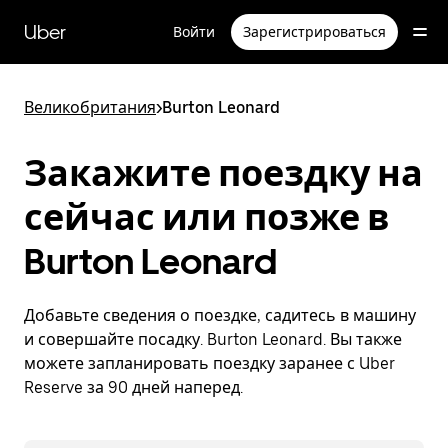
Пропустить
и
Uber
Войти
Зарегистрироваться
перейти
к
основному
содержимому
Великобритания
>
Burton Leonard
Закажите поездку на
сейчас или позже в
Burton Leonard
Добавьте сведения о поездке, садитесь в машину
и совершайте посадку. Burton Leonard. Вы также
можете запланировать поездку заранее с Uber
Reserve за 90 дней наперед.