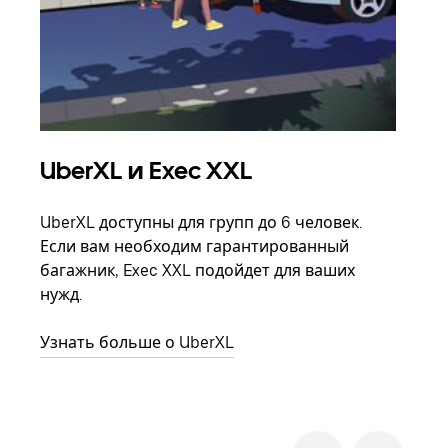
UberXL и Exec XXL
Гр
UberXL доступны для групп до 6 человек.
Когд
Если вам необходим гарантированный
семь
багажник, Exec XXL подойдет для ваших
выбр
нужд.
назн
Узнать больше о UberXL
Узна