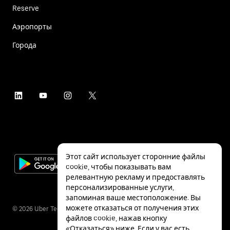
Reserve
Аэропорты
Города
Этот сайт использует сторонние файлы
cookie, чтобы показывать вам
релевантную рекламу и предоставлять
персонализированные услуги,
запоминая ваше местоположение. Вы
можете отказаться от получения этих
©
2026
Uber Technologies Inc.
файлов cookie, нажав кнопку
«Отказаться» ниже. Если у вас есть