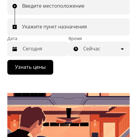
Введите местоположение
Укажите пункт назначения
Дата
Время
Сейчас
Нажмите
Узнать цены
стрелку
вниз,
чтобы
перейти
к
календарю
и
выбрать
дату.
Чтобы
закрыть
календарь,
нажмите