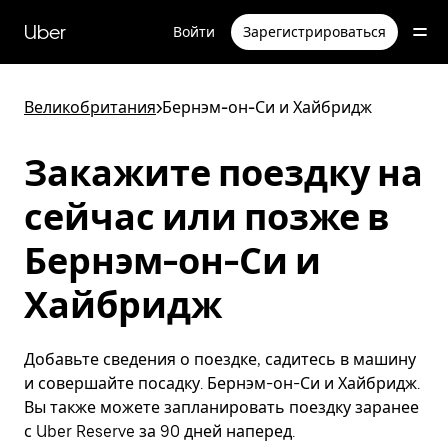
Пропустить
и
Uber
Войти
Зарегистрироваться
перейти
к
основному
содержимому
Великобритания
>
Бернэм-он-Си и Хайбридж
Закажите поездку на
сейчас или позже в
Бернэм-он-Си и
Хайбридж
Добавьте сведения о поездке, садитесь в машину
и совершайте посадку. Бернэм-он-Си и Хайбридж.
Вы также можете запланировать поездку заранее
с Uber Reserve за 90 дней наперед.