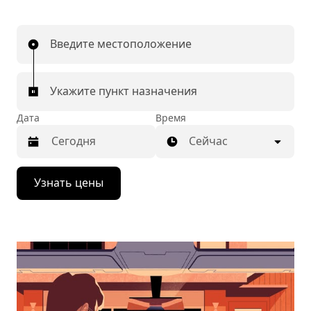
Введите местоположение
Укажите пункт назначения
Дата
Время
Сейчас
Нажмите
Узнать цены
стрелку
вниз,
чтобы
перейти
к
календарю
и
выбрать
дату.
Чтобы