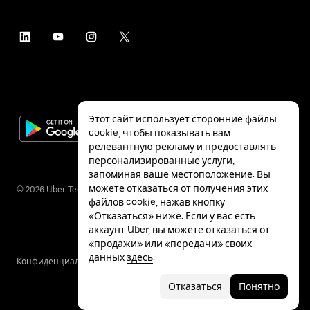
Этот сайт использует сторонние файлы
cookie, чтобы показывать вам
релевантную рекламу и предоставлять
персонализированные услуги,
запоминая ваше местоположение. Вы
можете отказаться от получения этих
©
2026
Uber Technologies Inc.
файлов cookie, нажав кнопку
«Отказаться» ниже. Если у вас есть
аккаунт Uber, вы можете отказаться от
«продажи» или «передачи» своих
данных
здесь
.
Конфиденциальность
Специальные
Условия
возможности
Отказаться
Понятно