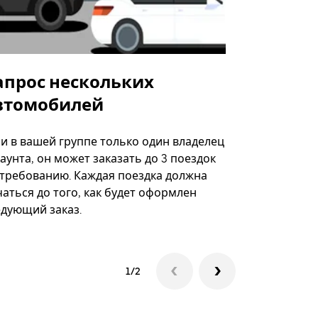
апрос нескольких
Uber Shu
втомобилей
Вариант по
некоторых 
ли в вашей группе только один владелец
определённ
аунта, он может заказать до 3 поездок
мероприяти
 требованию. Каждая поездка должна
аться до того, как будет оформлен
Посмотреть
едующий заказ.
1/2