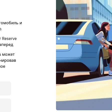
втомобиль и
.
 Reserve
аперед.
a может
онировав
ное