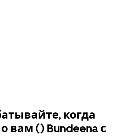
атывайте, когда
о вам () Bundeena с