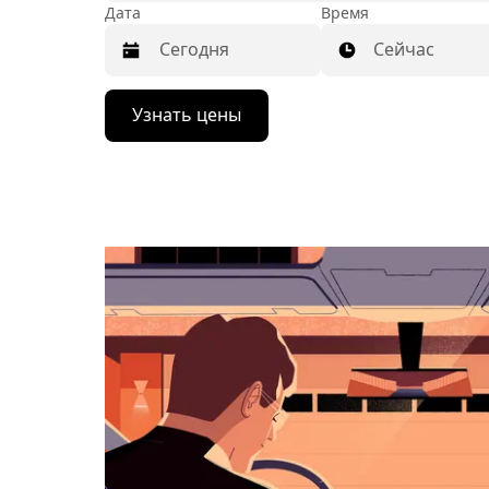
Дата
Время
Сейчас
Нажмите
Узнать цены
стрелку
вниз,
чтобы
перейти
к
календарю
и
выбрать
дату.
Чтобы
закрыть
календарь,
нажмите
Esc.