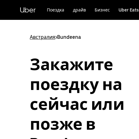
Пропустить
и
Uber
Поездка
драйв
Бизнес
Uber Eats
перейти
к
основному
содержимому
Австралия
>
Bundeena
Закажите
поездку на
сейчас или
позже в