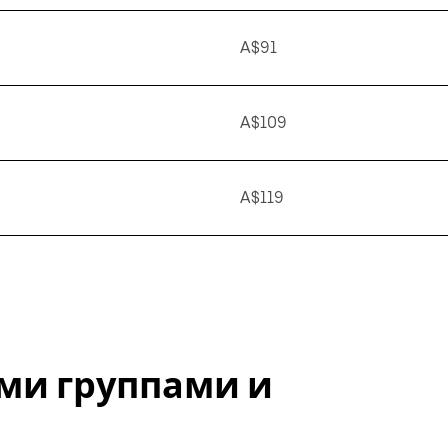
A$91
A$109
A$119
ми группами и