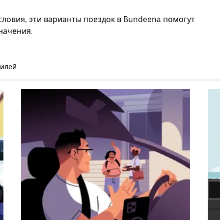
словия, эти варианты поездок в Bundeena помогут
начения.
билей