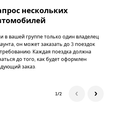
апрос нескольких
Uber Shu
втомобилей
Вариант по
некоторых 
ли в вашей группе только один владелец
определённ
аунта, он может заказать до 3 поездок
мероприяти
 требованию. Каждая поездка должна
аться до того, как будет оформлен
Посмотреть
едующий заказ.
1/2