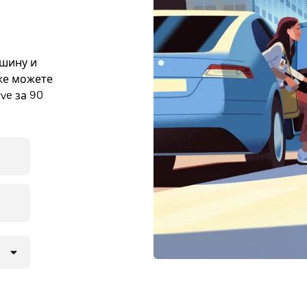
ашину и
кже можете
ve за 90