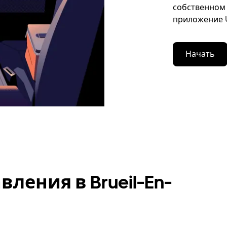
собственном 
приложение U
Начать
ления в Brueil-En-