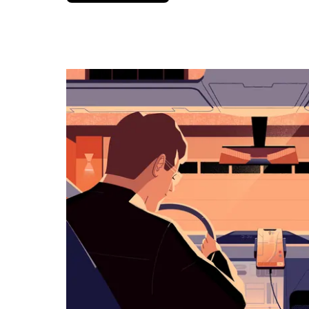
вниз,
чтобы
перейти
к
календарю
и
выбрать
дату.
Чтобы
закрыть
календарь,
нажмите
Esc.