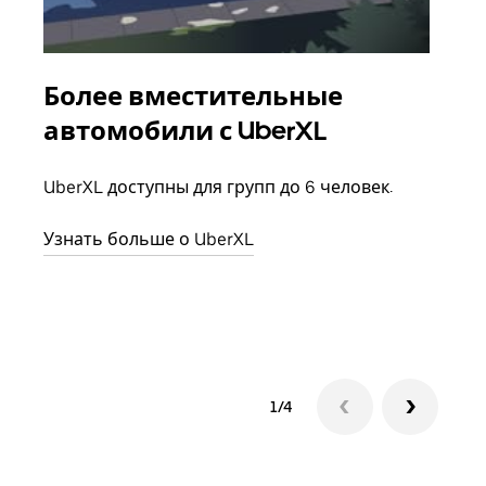
Более вместительные
Гр
автомобили с UberXL
Когд
семь
UberXL доступны для групп до 6 человек.
выбр
назн
Узнать больше о UberXL
Узна
1/4