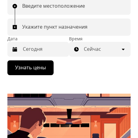
Введите местоположение
Укажите пункт назначения
Дата
Время
Сейчас
Нажмите
Узнать цены
стрелку
вниз,
чтобы
перейти
к
календарю
и
выбрать
дату.
Чтобы
закрыть
календарь,
нажмите