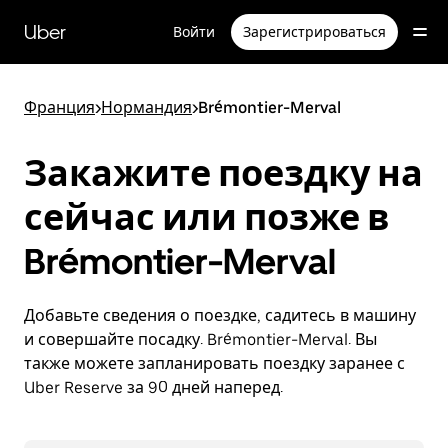
Пропустить
и
Uber
Войти
Зарегистрироваться
перейти
к
основному
содержимому
Франция
>
Нормандия
>
Brémontier-Merval
Закажите поездку на
сейчас или позже в
Brémontier-Merval
Добавьте сведения о поездке, садитесь в машину
и совершайте посадку. Brémontier-Merval. Вы
также можете запланировать поездку заранее с
Uber Reserve за 90 дней наперед.