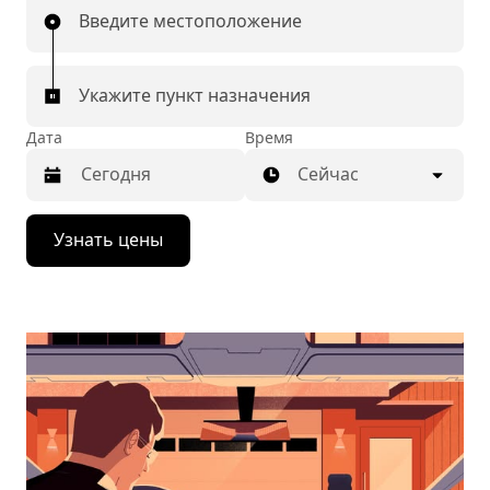
Введите местоположение
Укажите пункт назначения
Дата
Время
Сейчас
Нажмите
Узнать цены
стрелку
вниз,
чтобы
перейти
к
календарю
и
выбрать
дату.
Чтобы
закрыть
календарь,
нажмите