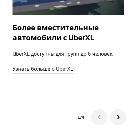
Более вместительные
Гр
автомобили с UberXL
Когд
семь
UberXL доступны для групп до 6 человек.
выбр
назн
Узнать больше о UberXL
Узна
1/4