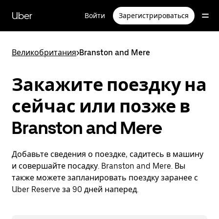
Пропустить
и
Uber
Войти
Зарегистрироваться
перейти
к
основному
содержимому
Великобритания
>
Branston and Mere
Закажите поездку на
сейчас или позже в
Branston and Mere
Добавьте сведения о поездке, садитесь в машину
и совершайте посадку. Branston and Mere. Вы
также можете запланировать поездку заранее с
Uber Reserve за 90 дней наперед.