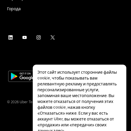
Города
Этот сайт использует сторонние файлы
cookie, чтобы показывать вам
релевантную рекламу и предоставлять
персонализированные услуги,
запоминая ваше местоположение. Вы
можете отказаться от получения этих
©
2026
Uber Technologies Inc.
файлов cookie, нажав кнопку
«Отказаться» ниже. Если у вас есть
аккаунт Uber, вы можете отказаться от
«продажи» или «передачи» своих
данных
здесь
.