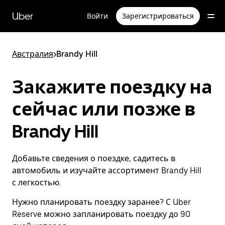
Пропустить
и
Uber
Войти
Зарегистрироваться
перейти
к
основному
содержимому
Австралия
>
Brandy Hill
Закажите поездку на
сейчас или позже в
Brandy Hill
Добавьте сведения о поездке, садитесь в
автомобиль и изучайте ассортимент Brandy Hill
с легкостью.
Нужно планировать поездку заранее? С Uber
Reserve можно запланировать поездку до 90