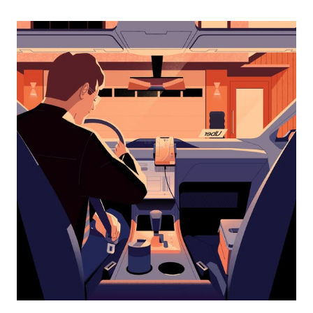
перейти
к
календарю
и
выбрать
дату.
Чтобы
закрыть
календарь,
нажмите
Esc.