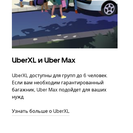
UberXL и Uber Max
Гр
UberXL доступны для групп до 6 человек.
Когд
Если вам необходим гарантированный
семь
багажник, Uber Max подойдет для ваших
выбр
нужд.
назн
Узнать больше о UberXL
Узна