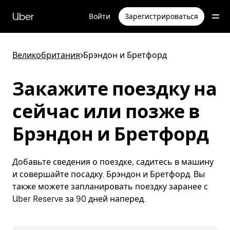
Пропустить
и
Uber
Войти
Зарегистрироваться
перейти
к
основному
содержимому
Великобритания
>
Брэндон и Бретфорд
Закажите поездку на
сейчас или позже в
Брэндон и Бретфорд
Добавьте сведения о поездке, садитесь в машину
и совершайте посадку. Брэндон и Бретфорд. Вы
также можете запланировать поездку заранее с
Uber Reserve за 90 дней наперед.