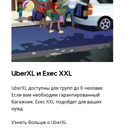
UberXL и Exec XXL
Гр
UberXL доступны для групп до 6 человек.
Когд
Если вам необходим гарантированный
семь
багажник, Exec XXL подойдет для ваших
выбр
нужд.
назн
Узнать больше о UberXL
Узна