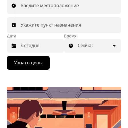
Введите местоположение
Укажите пункт назначения
Дата
Время
Сейчас
Нажмите
Узнать цены
стрелку
вниз,
чтобы
перейти
к
календарю
и
выбрать
дату.
Чтобы
закрыть
календарь,
нажмите