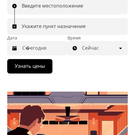
Введите местоположение
Укажите пункт назначения
Дата
Время
Сейчас
Нажмите
Узнать цены
стрелку
вниз,
чтобы
перейти
к
календарю
и
выбрать
дату.
Чтобы
закрыть
календарь,
нажмите