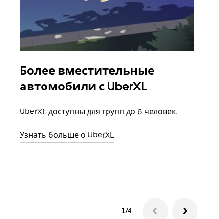
Более вместительные
Гр
автомобили с UberXL
Когд
семь
UberXL доступны для групп до 6 человек.
выбр
назн
Узнать больше о UberXL
Узна
1/4