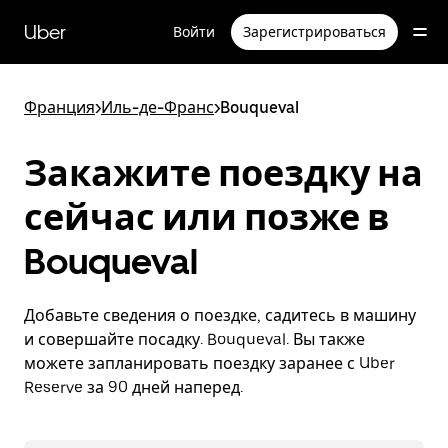
Пропустить
и
Uber
Войти
Зарегистрироваться
перейти
к
основному
содержимому
Франция
>
Иль-де-Франс
>
Bouqueval
Закажите поездку на
сейчас или позже в
Bouqueval
Добавьте сведения о поездке, садитесь в машину
и совершайте посадку. Bouqueval. Вы также
можете запланировать поездку заранее с Uber
Reserve за 90 дней наперед.