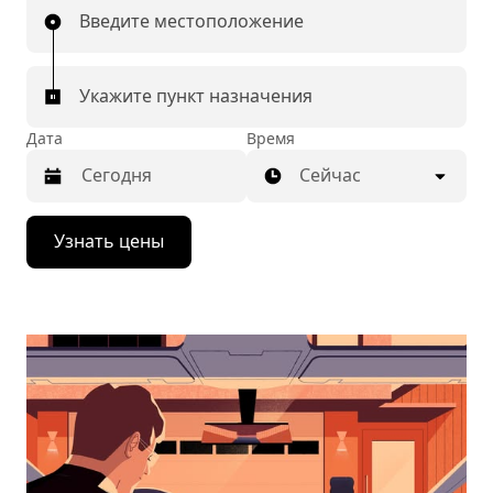
Введите местоположение
Укажите пункт назначения
Дата
Время
Сейчас
Нажмите
Узнать цены
стрелку
вниз,
чтобы
перейти
к
календарю
и
выбрать
дату.
Чтобы
закрыть
календарь,
нажмите