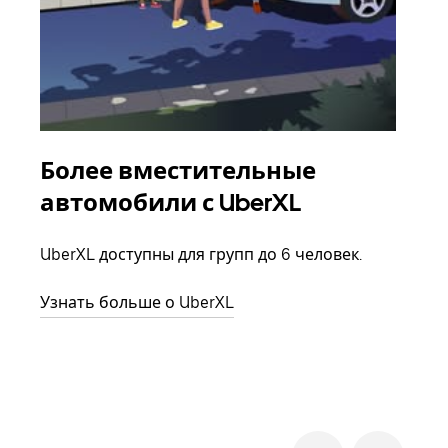
Более вместительные
Гр
автомобили с UberXL
Когд
семь
UberXL доступны для групп до 6 человек.
выбр
назн
Узнать больше о UberXL
Узна