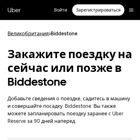
Пропустить
и
Uber
Войти
Зарегистрироваться
перейти
к
основному
содержимому
Великобритания
>
Biddestone
Закажите поездку на
сейчас или позже в
Biddestone
Добавьте сведения о поездке, садитесь в машину
и совершайте посадку. Biddestone. Вы также
можете запланировать поездку заранее с Uber
Reserve за 90 дней наперед.