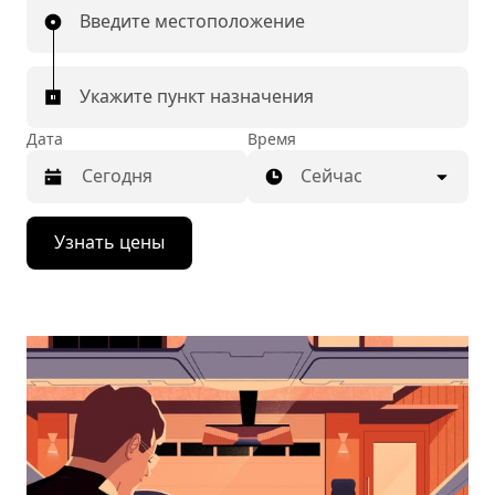
Введите местоположение
Укажите пункт назначения
Дата
Время
Сейчас
Нажмите
Узнать цены
стрелку
вниз,
чтобы
перейти
к
календарю
и
выбрать
дату.
Чтобы
закрыть
календарь,
нажмите