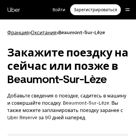
Пропустить
и
Uber
Войти
Зарегистрироваться
перейти
к
основному
содержимому
Франция
>
Окситания
>
Beaumont-Sur-Lèze
Закажите поездку на
сейчас или позже в
Beaumont-Sur-Lèze
Добавьте сведения о поездке, садитесь в машину
и совершайте посадку. Beaumont-Sur-Lèze. Вы
также можете запланировать поездку заранее с
Uber Reserve за 90 дней наперед.