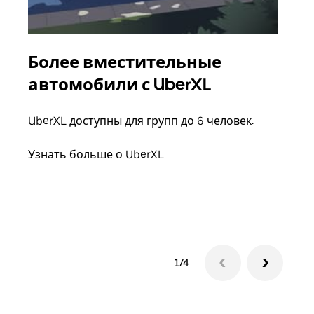
Более вместительные
Гр
автомобили с UberXL
Когд
семь
UberXL доступны для групп до 6 человек.
выбр
назн
Узнать больше о UberXL
Узна
1/4