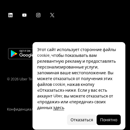
Этот сайт использует сторонние файлы
cookie, чтобы показывать вам
релевантную рекламу и предоставлять
персонализированные услуги,
запоминая ваше местоположение. Вы
можете отказаться от получения этих
©
2026
Uber Technologies Inc.
файлов cookie, нажав кнопку
«Отказаться» ниже. Если у вас есть
аккаунт Uber, вы можете отказаться от
«продажи» или «передачи» своих
данных
здесь
.
Конфиденциальность
Специальные
Условия
возможности
Отказаться
Понятно