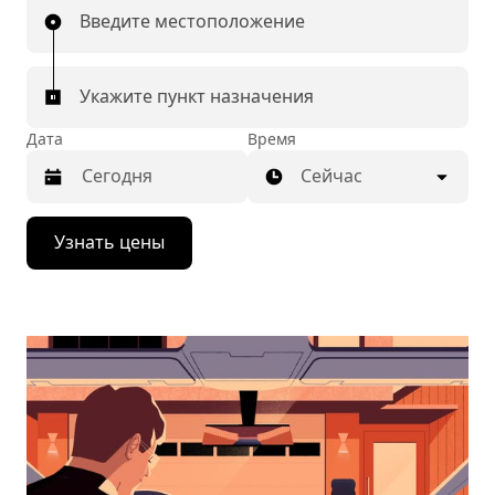
Введите местоположение
Укажите пункт назначения
Дата
Время
Сейчас
Нажмите
Узнать цены
стрелку
вниз,
чтобы
перейти
к
календарю
и
выбрать
дату.
Чтобы
закрыть
календарь,
нажмите