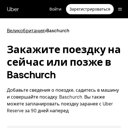
Пропустить
и
Uber
Войти
Зарегистрироваться
перейти
к
основному
содержимому
Великобритания
>
Baschurch
Закажите поездку на
сейчас или позже в
Baschurch
Добавьте сведения о поездке, садитесь в машину
и совершайте посадку. Baschurch. Вы также
можете запланировать поездку заранее с Uber
Reserve за 90 дней наперед.