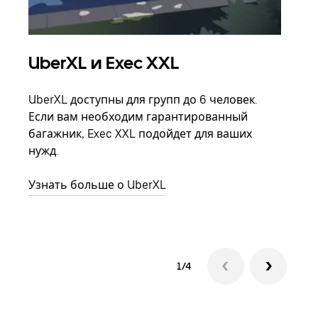
UberXL и Exec XXL
Гр
UberXL доступны для групп до 6 человек.
Когд
Если вам необходим гарантированный
семь
багажник, Exec XXL подойдет для ваших
выбр
нужд.
назн
Узнать больше о UberXL
Узна
1/4