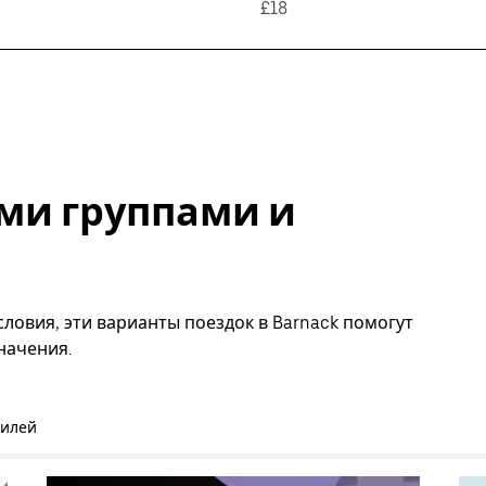
£18
ми группами и
ловия, эти варианты поездок в Barnack помогут
начения.
билей