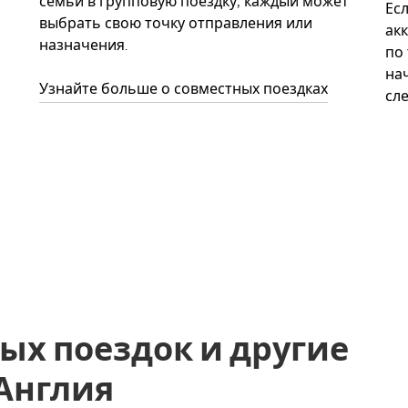
семьи в групповую поездку, каждый может
Ес
выбрать свою точку отправления или
акк
назначения.
по
нач
Узнайте больше о совместных поездках
сл
ых поездок и другие
, Англия