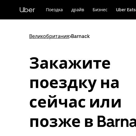
Пропустить
и
Uber
Поездка
драйв
Бизнес
Uber Eats
перейти
к
основному
содержимому
Великобритания
>
Barnack
Закажите
поездку на
сейчас или
позже в Barn