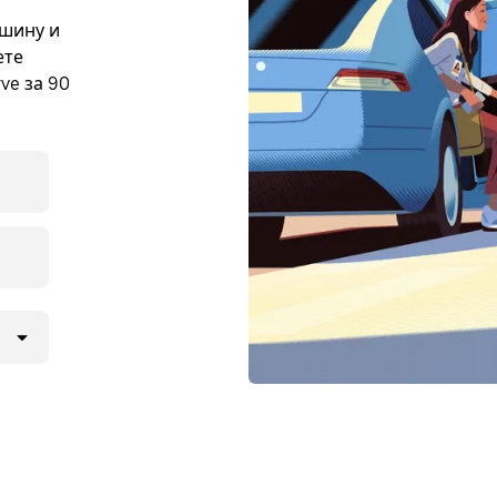
ашину и
ете
ve за 90