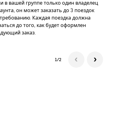
некоторых 
ли в вашей группе только один владелец
определённ
аунта, он может заказать до 3 поездок
мероприяти
 требованию. Каждая поездка должна
аться до того, как будет оформлен
Посмотреть
едующий заказ.
1/2