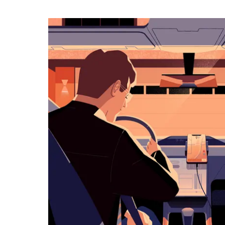
календарю
и
выбрать
дату.
Чтобы
закрыть
календарь,
нажмите
Esc.