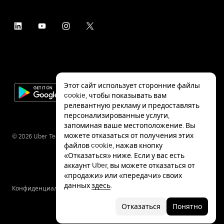
Этот сайт использует сторонние файлы
cookie, чтобы показывать вам
релевантную рекламу и предоставлять
персонализированные услуги,
запоминая ваше местоположение. Вы
можете отказаться от получения этих
©
2026
Uber Technologies Inc.
файлов cookie, нажав кнопку
«Отказаться» ниже. Если у вас есть
аккаунт Uber, вы можете отказаться от
«продажи» или «передачи» своих
данных
здесь
.
Конфиденциальность
Специальные
Условия
возможности
Отказаться
Понятно