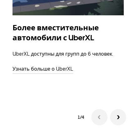
Более вместительные
Гр
автомобили с UberXL
Когд
семь
UberXL доступны для групп до 6 человек.
выбр
назн
Узнать больше о UberXL
Узна
1/4