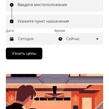
Введите местоположение
Укажите пункт назначения
Дата
Время
Сейчас
Нажмите
Узнать цены
стрелку
вниз,
чтобы
перейти
к
календарю
и
выбрать
дату.
Чтобы
закрыть
календарь,
нажмите