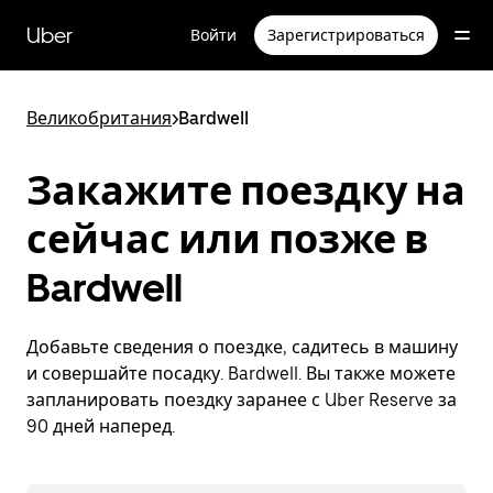
Пропустить
и
Uber
Войти
Зарегистрироваться
перейти
к
основному
содержимому
Великобритания
>
Bardwell
Закажите поездку на
сейчас или позже в
Bardwell
Добавьте сведения о поездке, садитесь в машину
и совершайте посадку. Bardwell. Вы также можете
запланировать поездку заранее с Uber Reserve за
90 дней наперед.