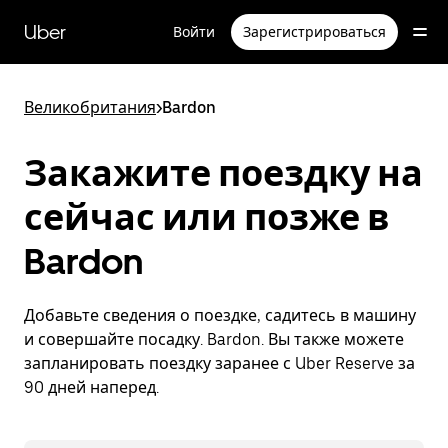
Пропустить
и
Uber
Войти
Зарегистрироваться
перейти
к
основному
содержимому
Великобритания
>
Bardon
Закажите поездку на
сейчас или позже в
Bardon
Добавьте сведения о поездке, садитесь в машину
и совершайте посадку. Bardon. Вы также можете
запланировать поездку заранее с Uber Reserve за
90 дней наперед.