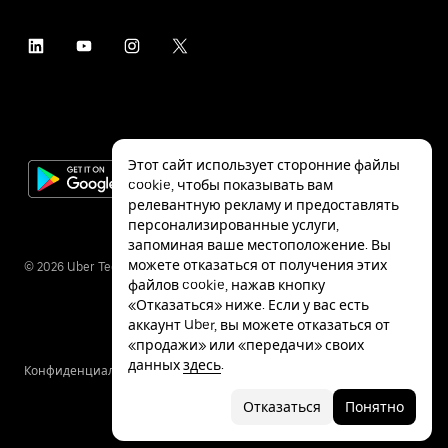
Этот сайт использует сторонние файлы
cookie, чтобы показывать вам
релевантную рекламу и предоставлять
персонализированные услуги,
запоминая ваше местоположение. Вы
можете отказаться от получения этих
©
2026
Uber Technologies Inc.
файлов cookie, нажав кнопку
«Отказаться» ниже. Если у вас есть
аккаунт Uber, вы можете отказаться от
«продажи» или «передачи» своих
данных
здесь
.
Конфиденциальность
Специальные
Условия
возможности
Отказаться
Понятно