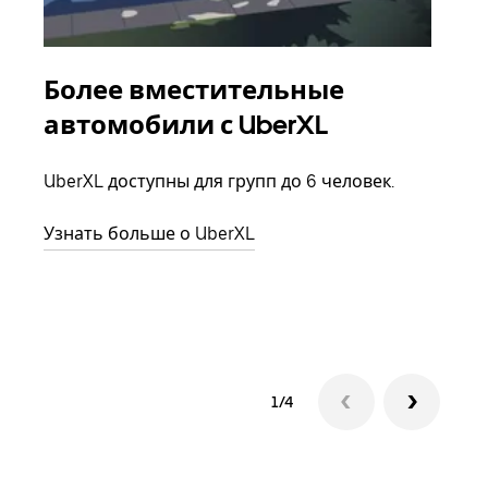
Более вместительные
Гр
автомобили с UberXL
Когд
семь
UberXL доступны для групп до 6 человек.
выбр
назн
Узнать больше о UberXL
Узна
1/4