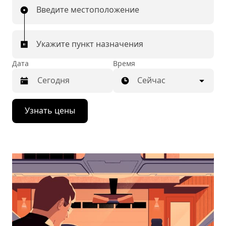
Введите местоположение
Укажите пункт назначения
Дата
Время
Сейчас
Нажмите
Узнать цены
стрелку
вниз,
чтобы
перейти
к
календарю
и
выбрать
дату.
Чтобы
закрыть
календарь,
нажмите