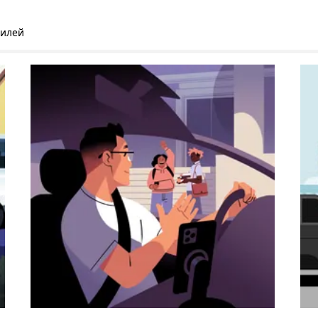
билей