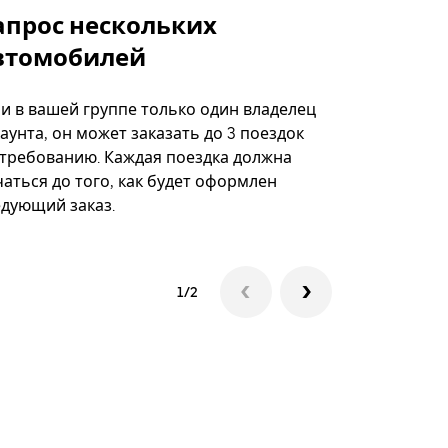
апрос нескольких
Uber Shu
втомобилей
Вариант по
некоторых 
ли в вашей группе только один владелец
определённ
аунта, он может заказать до 3 поездок
мероприяти
 требованию. Каждая поездка должна
аться до того, как будет оформлен
Посмотреть
едующий заказ.
1/2