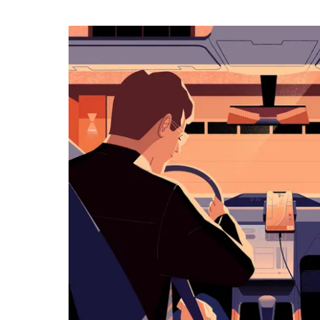
календарю
и
выбрать
дату.
Чтобы
закрыть
календарь,
нажмите
Esc.