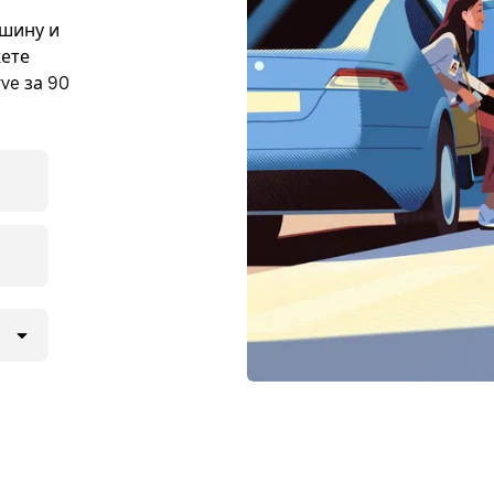
ашину и
жете
ve за 90