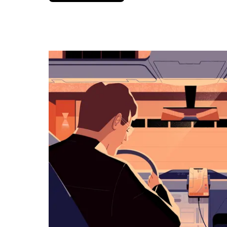
вниз,
чтобы
перейти
к
календарю
и
выбрать
дату.
Чтобы
закрыть
календарь,
нажмите
Esc.