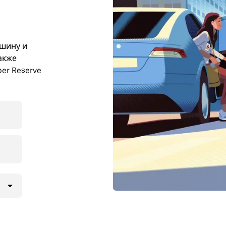
ашину и
акже
er Reserve