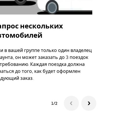
апрос нескольких
Uber Shu
втомобилей
Вариант по
некоторых 
ли в вашей группе только один владелец
определённ
аунта, он может заказать до 3 поездок
мероприяти
 требованию. Каждая поездка должна
аться до того, как будет оформлен
Посмотреть
едующий заказ.
1/2